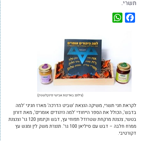
תשרי.
WhatsApp
Facebook
(צילום: באדיבות אבישי פינקלשטין)
לקראת חגי תשרי, משיקה הוצאת 'שביט הדרכה' מארז חגיגי 'למה
בדבש', הכולל את הספר הייחודי 'למה היהודים אומרים', מאת דורון
בטשי, צנצנת מרקחת שטרודל תפוחי עץ, דבש וקינמון 120 גר' וצנצנת
ממרח חלבה – דבש עם סיליאן 100 גר'. תוצרת משק לין ומגש עץ
דקורטיבי.