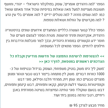
הספר 'למה היהודים אומרים', עוסק בפולקלור הישראלי – יהודי, וחושף
תשובות מעניינות למעל מאה שאלות בסיסיות שכול אחד מאתנו שואל
כמו: למה שמים מזוזה ? למה נוטלים ידיים ? למה אומרים בלי עין הרע
? למה מקדשים על החלות ושאלות נוספות.
הספר כולל קטעי העשרה כלליים המתעדים אירועים שונים בהיסטוריה
היהודית, אנקדוטות ופניני פרשנות. מטרת הספר לצמצם פערים של
חוסר ידע הקשורים במסורת היהודית, ובכך לצור סובלנות והידברות בין
חילונים לדתיים. הספר מתאים לכל המשפחה.
>> להצטרפות לרשימת התפוצה של חדשות מודיעין וקבלת כל
העדכונים ראשונים בווטסאפ, לחץ/י כאן <<
'משק לין' הינו משק בוטיק משפחתי, העוסק בגידול ובטיפוח של כ-
1000 כוורות דבורים. משק לין מתמחה בייצור דבש טבעי וטהור ומגוון
מוצרים טבעיים כמו: שמן זית, ממרחי חלבה וסילאן, סוגי דבש
וקונפיטורות בטעמי דלעת וקינמון, קקאו ותפוחים, דבש קינמון ותפוחים,
דבש בטעם שוקולד סוגי טחינה המיוצרות בשיטה מסורתית באבן
ריחיים, רטבי גורמה בסגנון ביתי ועוד.
מחיר מבצע לצרכן: 95 ₪