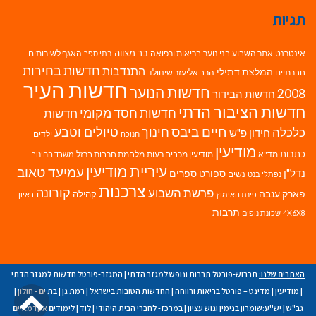
תגיות
בר מצווה
אינטרנט
אתר השבוע
בני נוער
בריאות ורפואה
האגף לשירותים
בתי ספר
חדשות בחירות
התנדבות
המלצת דתילי
חברתיים
הרב אליעזר שינוולד
חדשות העיר
חדשות הנוער
2008
חדשות הבידור
חדשות הציבור הדתי
חדשות חסד מקומי
חדשות
חיים ביבס
טיולים וטבע
כלכלה
חינוך
חידון פ"ש
ילדים
חנוכה
מודיעין
כתבות
מד"א
מודיעין מכבים רעות
מלחמת חרבות ברזל
משרד החינוך
עיריית מודיעין
עמיעד טאוב
נדל"ן
ספורט
ספרים
נשים
נפתלי בנט
צרכנות
פרשת השבוע
קורונה
פארק ענבה
קהילה
פינת האימוץ
ראיון
תרבות
4X6X8
שכונת נופים
האתרים שלנו:
תרבוש-פורטל תרבות ונופש למגזר הדתי
|
המגזר-פורטל חדשות למגזר הדתי
גל
|
מודיעין
|
מדינט – פורטל בריאות ורווחה
|
החדשות הטובות בישראל
|
רמת גן
|
בת ים - חולון
|
גב"ש
|
יש''ע:שומרון בנימין וגוש עציון
|
במרכז- לחברי הבית היהודי
|
לוד
|
לימודים אקדמאיים