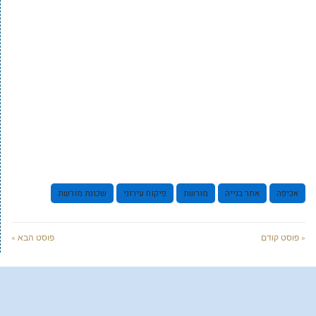
אכיפה
אתר בנייה
מורשת
פיקוח עירוני
שכונת מורשת
« פוסט קודם
פוסט הבא »