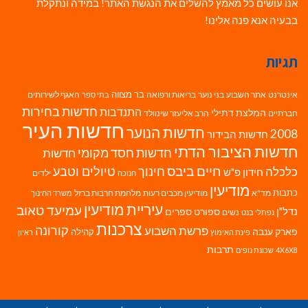
אנו עושים כל מאמץ להשלים את הנגשת האתר! במידה ונתקלת
בבעיה אנא פנה אלינו!
תגיות
בר מצווה
אינטרנט
אתר השבוע
בני נוער
בריאות ורפואה
האגף לשירותים
בתי ספר
חדשות בחירות
התנדבות
המלצת דתילי
חברתיים
הרב אליעזר שינוולד
חדשות העיר
חדשות הנוער
2008
חדשות הבידור
חדשות הציבור הדתי
חדשות חסד מקומי
חדשות
חיים ביבס
טיולים וטבע
כלכלה
חינוך
חידון פ"ש
ילדים
חנוכה
מודיעין
כתבות
מד"א
מודיעין מכבים רעות
מלחמת חרבות ברזל
משרד החינוך
עיריית מודיעין
עמיעד טאוב
נדל"ן
ספורט
ספרים
נשים
נפתלי בנט
צרכנות
פרשת השבוע
קורונה
פארק ענבה
קהילה
פינת האימוץ
ראיון
תרבות
4X6X8
שכונת נופים