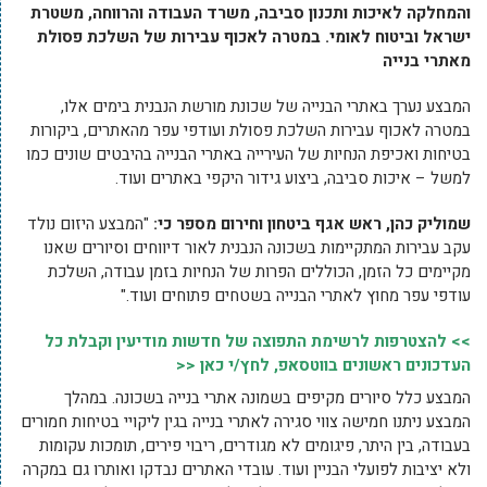
והמחלקה לאיכות ותכנון סביבה, משרד העבודה והרווחה, משטרת
ישראל וביטוח לאומי. במטרה לאכוף עבירות של השלכת פסולת
מאתרי בנייה
המבצע נערך באתרי הבנייה של שכונת מורשת הנבנית בימים אלו,
במטרה לאכוף עבירות השלכת פסולת ועודפי עפר מהאתרים, ביקורות
בטיחות ואכיפת הנחיות של העירייה באתרי הבנייה בהיבטים שונים כמו
למשל – איכות סביבה, ביצוע גידור היקפי באתרים ועוד.
שמוליק כהן, ראש אגף ביטחון וחירום מספר כי:
"המבצע היזום נולד
עקב עבירות המתקיימות בשכונה הנבנית לאור דיווחים וסיורים שאנו
מקיימים כל הזמן, הכוללים הפרות של הנחיות בזמן עבודה, השלכת
עודפי עפר מחוץ לאתרי הבנייה בשטחים פתוחים ועוד."
>> להצטרפות לרשימת התפוצה של חדשות מודיעין וקבלת כל
העדכונים ראשונים בווטסאפ, לחץ/י כאן <<
המבצע כלל סיורים מקיפים בשמונה אתרי בנייה בשכונה. במהלך
המבצע ניתנו חמישה צווי סגירה לאתרי בנייה בגין ליקויי בטיחות חמורים
בעבודה, בין היתר, פיגומים לא מגודרים, ריבוי פירים, תומכות עקומות
ולא יציבות לפועלי הבניין ועוד. עובדי האתרים נבדקו ואותרו גם במקרה