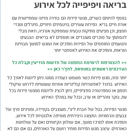
בריאה ויפיפייה לכל אירוע
בנוסף להיותם כשרים, מגשי פירות הם בחירה מזינה שמתיישרת עם
אורח חיים בריא. הפירות עשירים בויטמינים חיוניים, מינרלים ונוגדי
חמצון, וכן מציעים מתיקות טבעית שמספקת אנרגיה, וזאת מבלי
להסתמך על סוכרים מעובדים או תוספים לא בריאים. הצבעים
והטעמים התוססים של הפירות הופכים את המגש למושך מבחינת
הנראות, והופכים את האירוע לאסתטי יותר.
>> להצטרפות לרשימת התפוצה של חדשות מודיעין וקבלת כל
העדכונים ראשונים בווטסאפ, לחץ/י כאן <<
יותר מזה, מגש פירות כשר משמש כעמדה ממנה ניתן ליהנות לאורך כל
האירוע. בניגוד לאפשרויות קולינריות אחרות שעשויות לדרוש שיקולי
תזמון או טמפרטורה ספציפיים, ניתן להציג וליהנות ממגשי פירות בכל
עת, בוקר צוהריים או ערב, ובכל עת במהלך האירוע.
מגשי הפירות, בטל של חברת ליצ'י, מעוצבים בקפידה, ומציגים פרץ של
צבעים והרמוניות. התצוגה היצירתית מוסיפה אלגנטיות לכל אירוע,
והופכת אותו למרכז מושך, אם שולחן הקינוחים ואם על שולחנות
האורחים. עיצוב מגש הפירות מותיר רושם על האורחים, גם אם הם לא