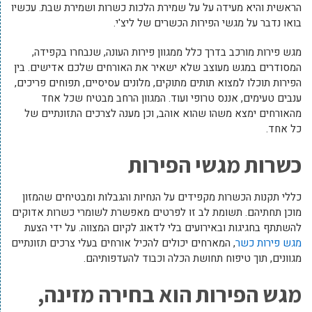
הראשית והיא מעידה על על שמירת הלכות כשרות ושמירת שבת. עכשיו
בואו נדבר על מגשי הפירות הכשרים של ליצ'י.
מגש פירות מורכב בדרך כלל ממגוון פירות העונה, שנבחרו בקפידה,
המסודרים במגש מעוצב שלא ישאיר את האורחים שלכם אדישים. בין
הפירות תוכלו למצוא תותים מתוקים, מלונים עסיסיים, תפוחים פריכים,
ענבים טעימים, אננס טרופי ועוד. המגוון הרחב מבטיח שכל אחד
מהאורחים ימצא משהו שהוא אוהב, וכן מענה לצרכים התזונתיים של
כל אחד.
כשרות מגשי הפירות
כללי תקנות הכשרות מקפידים על הנחיות והגבלות ומבטיחים שהמזון
מוכן תחתיהם. תשומת לב זו לפרטים מאפשרת לשומרי כשרות אדוקים
להשתתף בחגיגות ובאירועים בלי לדאוג לקיום המצווה. על ידי הצעת
מגש פירות כשר
, המארחים יכולים להכיל אורחים בעלי צרכים תזונתיים
מגוונים, תוך טיפוח תחושת הכלה וכבוד להעדפותיהם.
מגש הפירות הוא בחירה מזינה,