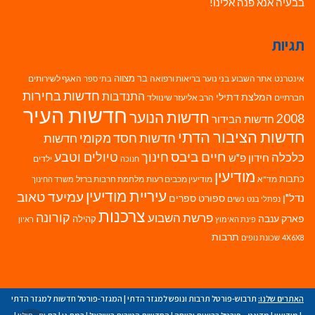
בבעיה אנא פנה אלינו!
תגיות
בר מצווה
אינטרנט
אתר השבוע
בני נוער
בריאות ורפואה
האגף לשירותים
בתי ספר
חדשות בחירות
התנדבות
המלצת דתילי
חברתיים
הרב אליעזר שינוולד
חדשות העיר
חדשות הנוער
2008
חדשות הבידור
חדשות הציבור הדתי
חדשות חסד מקומי
חדשות
חיים ביבס
טיולים וטבע
כלכלה
חינוך
חידון פ"ש
ילדים
חנוכה
מודיעין
כתבות
מד"א
מודיעין מכבים רעות
מלחמת חרבות ברזל
משרד החינוך
עיריית מודיעין
עמיעד טאוב
נדל"ן
ספורט
ספרים
נשים
נפתלי בנט
צרכנות
פרשת השבוע
קורונה
פארק ענבה
קהילה
פינת האימוץ
ראיון
תרבות
4X6X8
שכונת נופים
האתרים שלנו:
תרבוש-פורטל תרבות ונופש למגזר הדתי
|
המגזר-פורטל חדשות למגזר הדתי