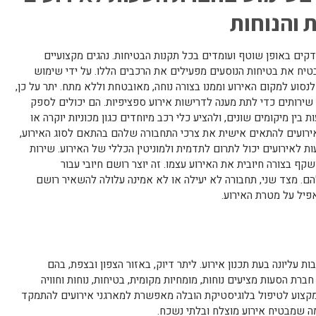
 והנוחות
קים באופן שוטף ועומדים בכל תקנות הבטיחות. נהגים מקצועיים
יח את בטיחות הנוסעים מפעילים את הרכבים הללו. על ידי שימוש
סוע למקום האירוע וממנו בצורה נוחה, מאובטחת וללא מתח. יתר על כן,
ן שירותים כדי לתת מענה לדרישות אירוע ספציפיות. הם יכולים לספק
 בין מיקומים שונים, ולהציע כלי רכב מיוחדים כגון מכוניות יוקרה או
אירועים להתאים אישית את צרכי התחבורה שלהם בהתאם לסוג האירוע,
ת לאירועים יכול לתרום לתדמית ולמוניטין הכללי של האירוע. שירות
ף בצורה חיובית את האירוע עצמו. זה יוצר רושם חיובי עבור
. מצד שני, תחבורה לא יעילה או לא אמינה עלולה להשאיר רושם
יל על מטרת האירוע.
ת עליונה בעת תכנון אירוע. ליתר דיוק, באזור הצפון ובצפת, בהם
חברת הסעות מציעים נוחות, מומחיות מקומית, בטיחות, נוחות וחוויה
 מקצוע לטיפול בלוגיסטיקת הובלה מאפשרת למארגני אירועים להתמקד
מה שמבטיח אירוע מוצלח ובלתי נשכח.