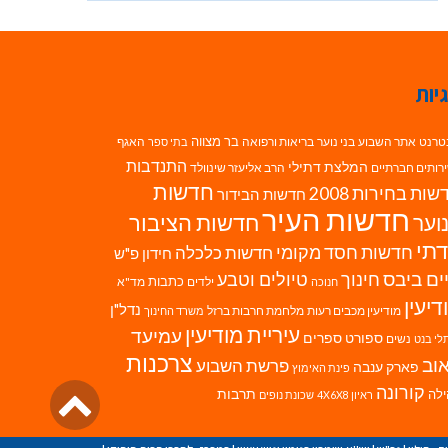
יות
בר מצווה
טרנט
אתר השבוע
בני נוער
בריאות ורפואה
האגף
בתי ספר
התנדבות
המלצת דתילי
רותים חברתיים
הרב אליעזר שינוולד
חדשות
ות בחירות 2008
חדשות הבידור
חדשות העיר
חדשות הציבור
וער
תי
חדשות חסד מקומי
חדשות כלכלה
חידון פ"ש
ים ביבס
טיולים וטבע
חינוך
כתבות
ילדים
מד"א
חנוכה
דיעין
נדל"ן
מודיעין מכבים רעות
מלחמת חרבות ברזל
משרד החינוך
עיריית מודיעין
עמיעד
ספורט
ספרים
נשים
לי בנט
צרכנות
וב
פרשת השבוע
פארק ענבה
פינת האימוץ
גליל
קורונה
לה
תרבות
ראיון 4X6X8
שכונת נופים
לרא