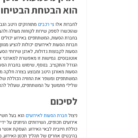
הוא הבטחת הבטיחות
לחברות אלו
צי רכבים
מתוחזקים היטב הנבד
שהוכשרו לספק שירות לקוחות מעולה ולהבט
בחברת הסעות, המשתתפים באירוע יכולים לנ
חברות הסעות לאירועים יכולות להציע מגוו
הסעות לקבוצות גדולות, לארגן שירותי הסעות
אוטובוסים. גמישות זו מאפשרת למארגני 
הגודל והתקציב. בנוסף, שימוש בחברת הסעו
הסעות מאורגן היטב ומבוצע בצורה חלקה משק
המשתתפים ומשפר את החוויה הכוללת שלהם
שלילי מתמשך על המשתתפים, שעלול להאפ
לסיכום
ניצול
חברת הסעות לאירועים
הוא בעל חשיבו
אירועים תכופים, השירותים הניתנים על ידי 
כוללת חיובית לבאי האירוע. העסקת אנשי
בהיבטים אחרים של תהליך תכנון האירוע, 