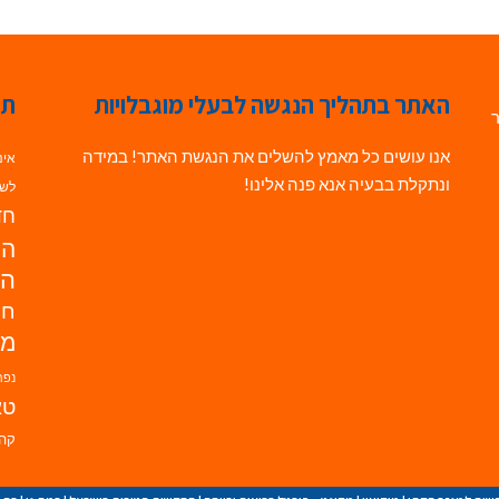
האתר בתהליך הנגשה לבעלי מוגבלויות
תג
ר
אנו עושים כל מאמץ להשלים את הנגשת האתר! במידה
אינ
ונתקלת בבעיה אנא פנה אלינו!
לשי
חדש
הנ
הד
חי
מו
נפת
טא
קהי