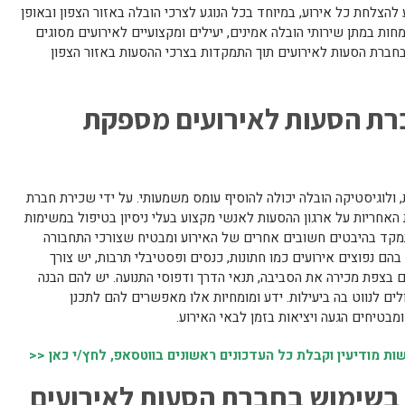
הצלחת כל אירוע, במיוחד בכל הנוגע לצרכי הובלה באזור הצפון ובאופן
ות במתן שירותי הובלה אמינים, יעילים ומקצועיים לאירועים מסוגים
בחברת הסעות לאירועים תוך התמקדות בצרכי ההסעות באזור הצפון
רת הסעות לאירועים מספקת
, ולוגיסטיקה הובלה יכולה להוסיף עומס משמעותי. על ידי שכירת חברת
 האחריות על ארגון ההסעות לאנשי מקצוע בעלי ניסיון בטיפול במשימות
תמקד בהיבטים חשובים אחרים של האירוע ומבטיח שצורכי התחבורה
 בהם נפוצים אירועים כמו חתונות, כנסים ופסטיבלי תרבות, יש צורך
ם בצפת מכירה את הסביבה, תנאי הדרך ודפוסי התנועה. יש להם הבנה
ם לנווט בה ביעילות. ידע ומומחיות אלו מאפשרים להם לתכנן
ומבטיחים הגעה ויציאות בזמן לבאי האירוע.
 מודיעין וקבלת כל העדכונים ראשונים בווטסאפ, לחץ/י כאן <<
 בשימוש בחברת הסעות לאירועים