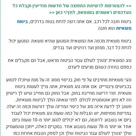
>> להצטרפות לרשימת התפוצה של חדשות מודיעין וקבלת כל
העדכונים ראשונים בווטסאפ, לחץ/י כאן <<
ביטוח חובה לכל רכב. אם אתה רוצה להיות בטוח בדרכים,
ביטוח
משאיות
הוא חובה.
ביטוח משאית מכסה את המשאית והמטען שהיא נושאת. המטען יכול
להיות כל דבר, ממזון ועד רהיטים ועד בגדים.
נהג המשאית יצטרך לשלם עבור הביטוח מראש, אבל הם מקבלים את
כספם בחזרה כשהם מגיעים ליעדם.
נהגי משאיות מחויבים על פי חוק בכיסוי מסוג זה על מנת שיוכלו לנסוע
בכבישים ציבוריים. אם אתה נהג משאית, אתה צריך לעשות ביטוח
משאית. זוהי דרישה מחייבת בחוק. אבל החוק גם מחייב שיש לך רישיון
וזה לא ניתן אוטומטית לכולם. לפני שאתה הולך לביטוח משאיות,
חשוב לך לדעת איזה סוג של כיסוי המדינה שלך דורשת וכמה זה יעלה.
במדינות מסוימות, יש הגבלות על כמה שעות נהג משאית יכול לעבוד
ביום או בשבוע. לדוגמה, הם לא יכולים לנהוג יותר מ-10 שעות ביום
אחד או יותר מ-70 שעות בשבוע אחד. במקרים כאלה, ייתכן שהמעסיק
שלך יצטרך לשלם עבור הביטוח שלך וכן לספק הטבות אחרות כמו