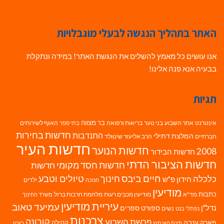
האתר בתהליך הנגשה לבעלי מוגבלויות
אנו עושים כל מאמץ להשלים את הנגשת האתר! במידה ונתקלת
בבעיה אנא פנה אלינו!
תגיות
בר מצווה
אינטרנט
אתר השבוע
בני נוער
בריאות ורפואה
האגף לשירותים
בתי ספר
חדשות בחירות
התנדבות
המלצת דתילי
חברתיים
הרב אליעזר שינוולד
חדשות העיר
חדשות הנוער
2008
חדשות הבידור
חדשות הציבור הדתי
חדשות חסד מקומי
חדשות
חיים ביבס
טיולים וטבע
כלכלה
חינוך
חידון פ"ש
ילדים
חנוכה
מודיעין
כתבות
מד"א
מודיעין מכבים רעות
מלחמת חרבות ברזל
משרד החינוך
עיריית מודיעין
עמיעד טאוב
נדל"ן
ספורט
ספרים
נשים
נפתלי בנט
צרכנות
פרשת השבוע
קורונה
פארק ענבה
קהילה
פינת האימוץ
ראיון