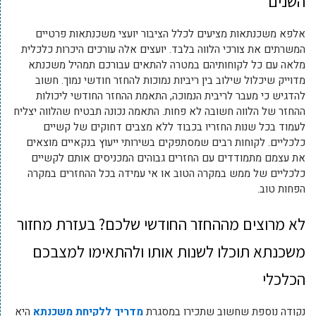
השנים
אלפא משכנתאות מציעים לכלל הציבור יועצי משכנתאות פרטיים
המשרתים את צורכי הלווה בלבד. יועצים אלה עורכים היכרות כלכלית
מלאה עם כל לקוחותיהם במטרה להתאים עבורכם תמהיל משכנתא
מדוייק שיכלול שילוב בין ריביות נמוכות להחזר חודשי נמוך. חשוב
להדגיש כי מעבר לריבית הנמוכה, התאמת ההחזר החודשי ליכולות
ההחזר של הלווה חשובה לא פחות. התאמה נכונה תבטיח שהלווה יצליח
לעמוד בכל שנות החזריו בכבוד ללא מצבים דחוקים של קשיים
כלכליים. לקוחות רבים שמסתפקים בשירותי ייעוץ בנקאיים מוצאים
את עצמם מתמודדים עם החזרים גבוהים המכניסים אותם לקשיים
כלכליים של ממש במקרה הטוב או אי עמידה בכל ההחזרים במקרה
הפחות טוב.
לא מרוצים מההחזר החודשי שלכם? בעזרת מחזור
משכנתא תוכלו לשנות אותו ולהתאימו למצבכם
הכלכלי
נקודה נוספת שחשוב שתכירו במסגרת
מדריך ללקיחת משכנתא
היא