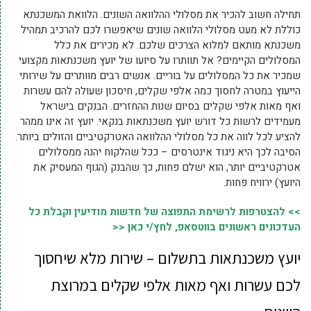
תחילה חשוב להכיר את מסלולי ההלוואה השונים. הלוואת המשכנתא
כוללת לא מעט מסלולי הלוואה שונים שיאפשרו לכם להרכיב תמהיל
משכנתא מותאם למלוא הצרכים שלכם. לא מכירים את כלל
המסלולים הקיימים? אל תוותרו על סיועו של יועץ משכנתאות מקצועי
שמכיר את כל המסלולים על בוריים. אנשים רבים מוותרים על שירותי
הייעוץ במטרה לחסוך כמה אלפי שקלים, חיסכון שעולה להם עשרות
ואף מאות אלפי שקלים בסיום שנות ההחזרים. הבנקים בישראל
מעמידים לרשות כל דורש יועץ משכנתאות בנקאי. יועץ זה אינו ממהר
להציע לכל לווה את כל מסלולי ההלוואה האטרקטיביים והזולים ביותר.
הסיבה לכך היא ניגוד אינטרסים – ככל שהלקוח יהנה ממסלולים
אטרקטיביים יותר, הוא ישלם פחות, כך שהבנק (הגוף המעסיק את
היועץ) ירוויח פחות.
>> להצטרפות לרשימת התפוצה של חדשות מודיעין וקבלת כל
העדכונים ראשונים בווטסאפ, לחץ/י כאן <<
יועץ משכנתאות בתשלום – שירות מלא שיחסוך
לכם עשרות ואף מאות אלפי שקלים במרוצת