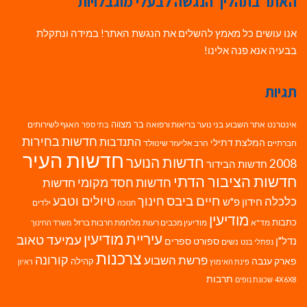
האתר בתהליך הנגשה לבעלי מוגבלויות
אנו עושים כל מאמץ להשלים את הנגשת האתר! במידה ונתקלת
בבעיה אנא פנה אלינו!
תגיות
בר מצווה
אינטרנט
אתר השבוע
בני נוער
בריאות ורפואה
האגף לשירותים
בתי ספר
חדשות בחירות
התנדבות
המלצת דתילי
חברתיים
הרב אליעזר שינוולד
חדשות העיר
חדשות הנוער
2008
חדשות הבידור
חדשות הציבור הדתי
חדשות חסד מקומי
חדשות
חיים ביבס
טיולים וטבע
כלכלה
חינוך
חידון פ"ש
ילדים
חנוכה
מודיעין
כתבות
מד"א
מודיעין מכבים רעות
מלחמת חרבות ברזל
משרד החינוך
עיריית מודיעין
עמיעד טאוב
נדל"ן
ספורט
ספרים
נשים
נפתלי בנט
צרכנות
פרשת השבוע
קורונה
פארק ענבה
קהילה
פינת האימוץ
ראיון
תרבות
4X6X8
שכונת נופים