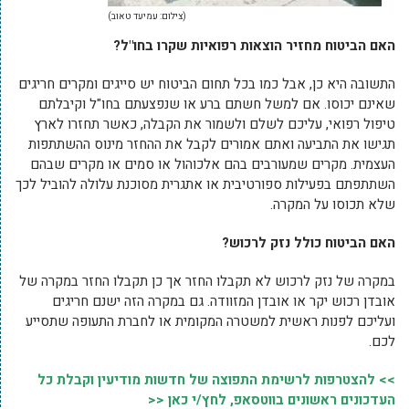
(צילום: עמיעד טאוב)
האם הביטוח מחזיר הוצאות רפואיות שקרו בחו"ל?
התשובה היא כן, אבל כמו בכל תחום הביטוח יש סייגים ומקרים חריגים
שאינם יכוסו. אם למשל חשתם ברע או שנפצעתם בחו"ל וקיבלתם
טיפול רפואי, עליכם לשלם ולשמור את הקבלה, כאשר תחזרו לארץ
תגישו את התביעה ואתם אמורים לקבל את ההחזר מינוס ההשתתפות
העצמית. מקרים שמעורבים בהם אלכוהול או סמים או מקרים שבהם
השתתפתם בפעילות ספורטיבית או אתגרית מסוכנת עלולה להוביל לכך
שלא תכוסו על המקרה.
האם הביטוח כולל נזק לרכוש?
במקרה של נזק לרכוש לא תקבלו החזר אך כן תקבלו החזר במקרה של
אובדן רכוש יקר או אובדן המזוודה. גם במקרה הזה ישנם חריגים
ועליכם לפנות ראשית למשטרה המקומית או לחברת התעופה שתסייע
לכם.
>> להצטרפות לרשימת התפוצה של חדשות מודיעין וקבלת כל
העדכונים ראשונים בווטסאפ, לחץ/י כאן <<