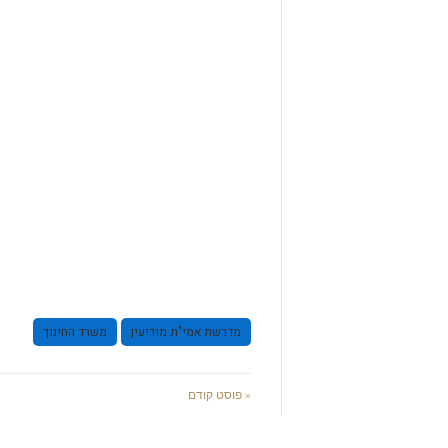
מדרשת אמי"ת מודיעין
משרד החינוך
« פוסט קודם