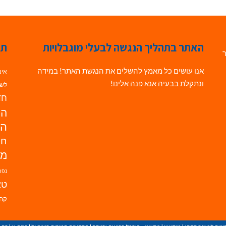
האתר בתהליך הנגשה לבעלי מוגבלויות
תג
ר
אנו עושים כל מאמץ להשלים את הנגשת האתר! במידה
אינ
ונתקלת בבעיה אנא פנה אלינו!
לשי
חדש
הנ
הד
חי
מו
נפת
טא
קהי