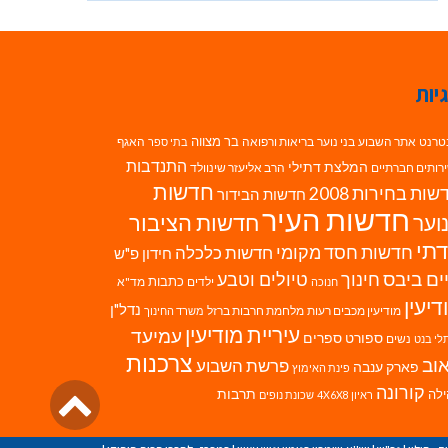
יות
בר מצווה
טרנט
אתר השבוע
בני נוער
בריאות ורפואה
האגף
בתי ספר
התנדבות
המלצת דתילי
רותים חברתיים
הרב אליעזר שינוולד
חדשות
ות בחירות 2008
חדשות הבידור
חדשות העיר
חדשות הציבור
וער
תי
חדשות חסד מקומי
חדשות כלכלה
חידון פ"ש
ים ביבס
טיולים וטבע
חינוך
כתבות
ילדים
מד"א
חנוכה
דיעין
נדל"ן
מודיעין מכבים רעות
מלחמת חרבות ברזל
משרד החינוך
עיריית מודיעין
עמיעד
ספורט
ספרים
נשים
לי בנט
צרכנות
וב
פרשת השבוע
פארק ענבה
פינת האימוץ
גליל
קורונה
לה
תרבות
ראיון 4X6X8
שכונת נופים
לרא