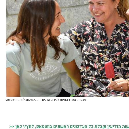
מצטייני משרד החינוך לקידום אקלים חינוכי. צילום: ליאוניד וינטשה
 מודיעין וקבלת כל העדכונים ראשונים בווטסאפ, לחץ/י כאן <<