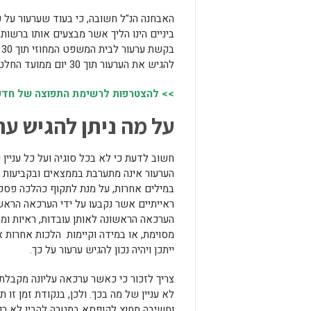
האבחנה הנ"ל חשובה, כי בעוד שערעור על פ
ביניים הינו הליך אשר מבצעים אותו ברשות,
ב
להגיש את הערעור תוך 30 יום ממועד החלטת בית המשפט המחוזי אשר נתנה רשות לערעור.
>> להצטרפות לרשימת התפוצה של חדשות
על מה ניתן להגיש ער
חשוב לדעת כי לא בכל סוגיה ועל כל עניין 
הערעור אינה מתערבת בממצאים ובקביעות ה
במילים אחרות, על מנת לתקוף כהלכה פסק
ראייתיים אשר נקבעו על ידי הערכאה הראשו
הערכאה הראשונה לאותן עובדות, ראיות 
מסוימת, או במידה וקיימות הלכות אחרות
ייתכן ויהיה נכון להגיש ערעור על כך.
צריך לזכור כי כאשר ערכאה עליונה מקבל
לא עניין של מה בכך. ולכן, בנקודת זמן זו
וחשיבה מחוץ לקופסא במטרה להבין לא רק ה