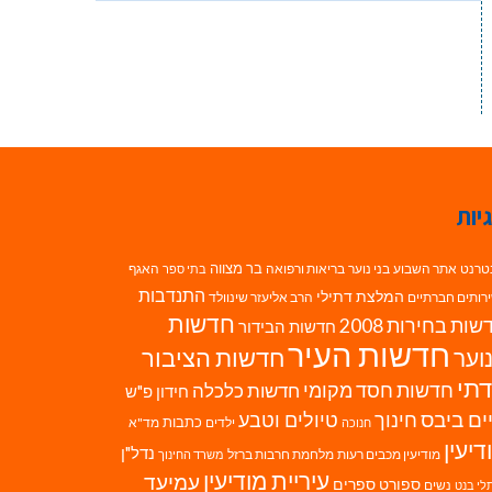
יות
בר מצווה
טרנט
אתר השבוע
בני נוער
בריאות ורפואה
האגף
בתי ספר
התנדבות
המלצת דתילי
רותים חברתיים
הרב אליעזר שינוולד
חדשות
ות בחירות 2008
חדשות הבידור
חדשות העיר
חדשות הציבור
וער
תי
חדשות חסד מקומי
חדשות כלכלה
חידון פ"ש
ים ביבס
טיולים וטבע
חינוך
כתבות
ילדים
מד"א
חנוכה
דיעין
נדל"ן
מודיעין מכבים רעות
מלחמת חרבות ברזל
משרד החינוך
עיריית מודיעין
עמיעד
ספורט
ספרים
נשים
לי בנט