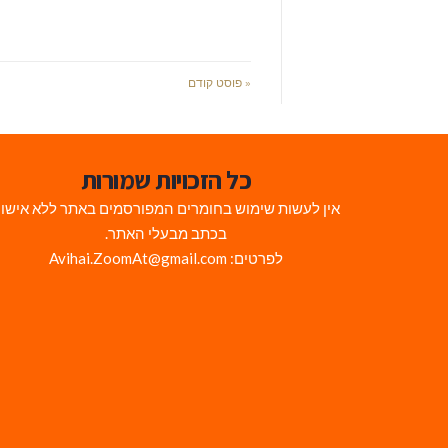
« פוסט קודם
כל הזכויות שמורות
אין לעשות שימוש בחומרים המפורסמים באתר ללא אישו
בכתב מבעלי האתר.
לפרטים: Avihai.ZoomAt@gmail.com