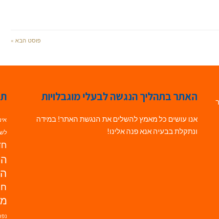
פוסט הבא »
האתר בתהליך הנגשה לבעלי מוגבלויות
תג
ר
אנו עושים כל מאמץ להשלים את הנגשת האתר! במידה
אינ
ונתקלת בבעיה אנא פנה אלינו!
לשי
חדש
הנ
הד
חי
מו
נפת