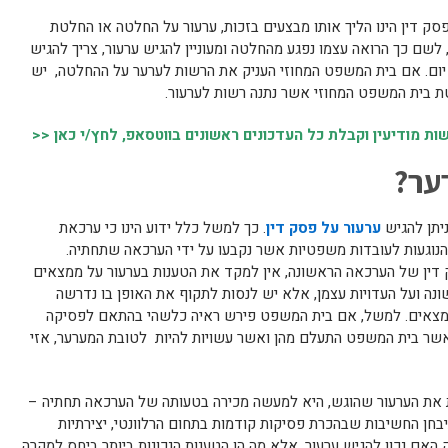
סק דין הינו הליך אותו מבצעים בזכות, ערעור על החלטה או החלטת
 לשם כך הרואה עצמו נפגע מהחלטה ומעוניין להגיש ערעור, צריך להגיש
קשת ערעור לבית המשפט המחוזי תוך 30 יום. אם בית המשפט המחוזי העניק את הרשות לערער על ההחלטה, יש
 מודיעין וקבלת כל העדכונים ראשונים בווטסאפ, לחץ/י כאן <<
ער?
ניתן להגיש
ערעור על פסק דין
. כך למשל כלל ידוע הינו כי ערכאת
נוגעות לעובדות משפטיות אשר נקבעו על ידי הערכאה שתחתיה.
 דין של הערכאה הראשונה, אין למקד את הטענות בערעור על ממצאים
נה ועל העדויות עצמן, אלא יש לנסות לתקוף את האופן בו נדרשה
וממצאים. למשל, אם בית המשפט פירש ראיה כלשהי בהתאם לפסיקה
 אשר בית המשפט התעלם מהן ואשר עשויות להיות לטובת המערער, אזי
ת את הערעור שהוגש, היא למעשה מכירה בטעותה של הערכאה תחתיה –
 תיבחן החשיבות שבהכרת פסיקות קודמות בתחום הרלוונטי, יצירתיות
אם נכון להגיש ערעור, אלא מה הן הטענות הנכונות ביותר ביחס למקרה