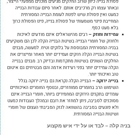
פסולת בנייה כיוון שרוב החלקים מגיעים מוכנים ממפעלי הייצור,
ובאתר עצמו רק מרכיבים אותם. לאחר סיום עבודות הבנייה
כמעט ואין פסולת שיש לפנות לעומת הבנייה המסורתית
המחייבת פינוי משמעותי של פסולת בנייה, פינו הפסולת כרוך
בלא מעט כסף.
עמידות וחוזק –
רבים מהישראלים אינם מודעים לאיכות
ולחוזק של חומרי הבנייה בשיטת הבנייה הקלה לכן הם משקיעים
בבניה המסורתית המבוססת על בלוקים וטיח. למעשה, מבנים
בשיטת הבנייה הקלה חזקים ועמידים יותר מאחר ומייצרים את
החלקים השונים בשיטות מתקדמות ובדיוק רב. מבנים בבנייה
הקלה עמידים יותר בפני רעידות אדמה והם מבטיחים גם איטום
טוב ואיכותי יותר.
בנייה ירוקה –
הבנייה הקלה נקראת גם בנייה ירוקה בגלל
השימוש הרב בחומרים ממוחזרים, ובנוסף החומרים האיכותיים
עומדים בתקנים הירוקים המחמירים ביותר, חומרי הבנייה אינם
מסוכנים לסביבה, ניתן למחזר את רובם ובמהלך העבודות כמעט
ולא פוגעים בסביבה בהשוואה לנזק הסביבתי העצום של חומרי
ושיטות הבנייה המסורתית.
בניה קלה – לבד או על ידי איש מקצוע