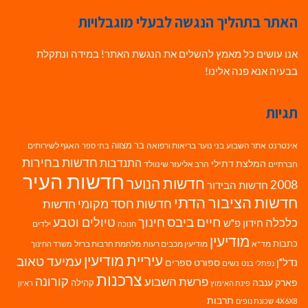
האתר בתהליך הנגשה לבעלי מוגבלויות
אנו עושים כל מאמץ להשלים את הנגשת האתר! במידה ונתקלת
בבעיה אנא פנה אלינו!
תגיות
בר מצווה
אינטרנט
אתר השבוע
בני נוער
בריאות ורפואה
האגף לשירותים
בתי ספר
חדשות בחירות
התנדבות
המלצת דתילי
חברתיים
הרב אליעזר שינוולד
חדשות העיר
חדשות הנוער
2008
חדשות הבידור
חדשות הציבור הדתי
חדשות חסד מקומי
חדשות
חיים ביבס
טיולים וטבע
כלכלה
חינוך
חידון פ"ש
ילדים
חנוכה
מודיעין
כתבות
מד"א
מודיעין מכבים רעות
מלחמת חרבות ברזל
משרד החינוך
עיריית מודיעין
עמיעד טאוב
נדל"ן
ספורט
ספרים
נשים
נפתלי בנט
צרכנות
פרשת השבוע
קורונה
פארק ענבה
קהילה
פינת האימוץ
ראיון
תרבות
4X6X8
שכונת נופים