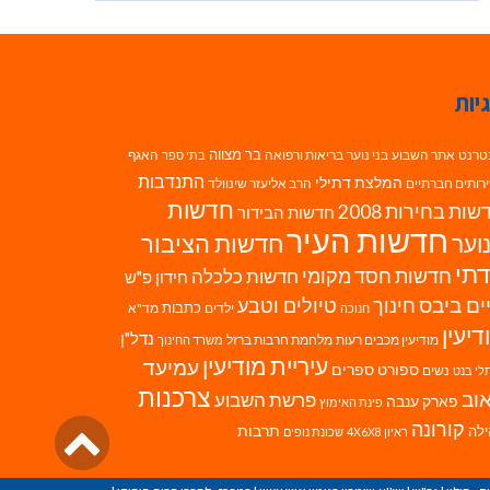
יות
בר מצווה
טרנט
אתר השבוע
בני נוער
בריאות ורפואה
האגף
בתי ספר
התנדבות
המלצת דתילי
רותים חברתיים
הרב אליעזר שינוולד
חדשות
ות בחירות 2008
חדשות הבידור
חדשות העיר
חדשות הציבור
וער
תי
חדשות חסד מקומי
חדשות כלכלה
חידון פ"ש
ים ביבס
טיולים וטבע
חינוך
כתבות
ילדים
מד"א
חנוכה
דיעין
נדל"ן
מודיעין מכבים רעות
מלחמת חרבות ברזל
משרד החינוך
עיריית מודיעין
עמיעד
ספורט
ספרים
נשים
לי בנט
צרכנות
וב
פרשת השבוע
פארק ענבה
פינת האימוץ
גליל
קורונה
לה
תרבות
ראיון 4X6X8
שכונת נופים
לרא