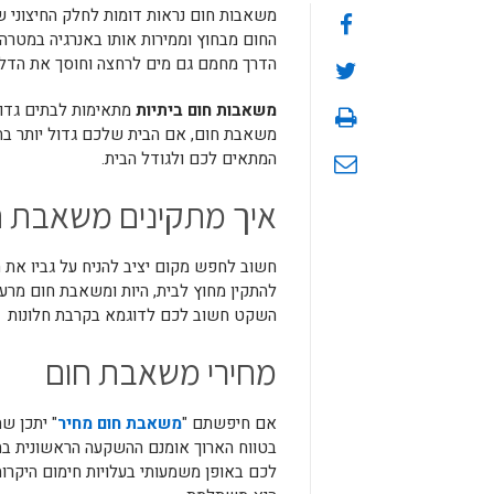
משאבות חום נראות דומות לחלק החיצוני ש
החום מבחוץ וממירות אותו באנרגיה במטרה
הדרך מחמם גם מים לרחצה וחוסך את הדלק
משאבות חום ביתיות
משאבת חום, אם הבית שלכם גדול יותר בהח
המתאים לכם ולגודל הבית.
איך מתקינים משאבת ח
חשוב לחפש מקום יציב להניח על גביו את ה
להתקין מחוץ לבית, היות ומשאבת חום מר
השקט חשוב לכם לדוגמא בקרבת חלונות ש
מחירי משאבת חום
אם חיפשתם "
משאבת חום מחיר
" יתכן ש
בטווח הארוך אומנם ההשקעה הראשונית ב
לכם באופן משמעותי בעלויות חימום היקרו