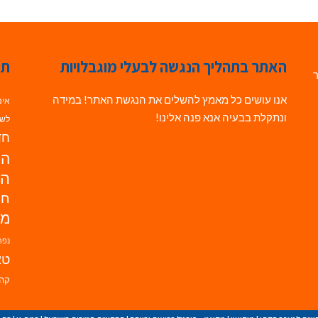
האתר בתהליך הנגשה לבעלי מוגבלויות
תג
ר
אנו עושים כל מאמץ להשלים את הנגשת האתר! במידה
אינ
ונתקלת בבעיה אנא פנה אלינו!
לשי
חדש
הנ
הד
חי
מו
נפת
טא
קהי