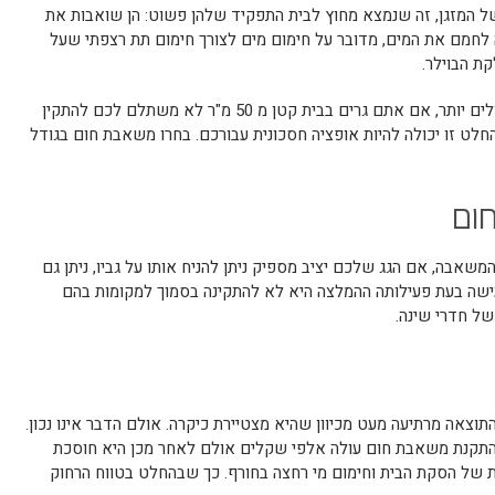
ל המזגן, זה שנמצא מחוץ לבית התפקיד שלהן פשוט: הן שואבות את
 לחמם את המים, מדובר על חימום מים לצורך חימום תת רצפתי שעל
ת הבוילר.
מתאימות לבתים גדולים יותר, אם אתם גרים בבית קטן מ 50 מ"ר לא משתלם לכם להתקין
לט זו יכולה להיות אופציה חסכונית עבורכם. בחרו משאבת חום בגודל
ום
משאבה, אם הגג שלכם יציב מספיק ניתן להניח אותו על גביו, ניתן גם
עישה בעת פעילותה ההמלצה היא לא להתקינה בסמוך למקומות בהם
ל חדרי שינה.
התוצאה מרתיעה מעט מכיוון שהיא מצטיירת כיקרה. אולם הדבר אינו נכון.
התקנת משאבת חום עולה אלפי שקלים אולם לאחר מכן היא חוסכת
ת של הסקת הבית וחימום מי רחצה בחורף. כך שבהחלט בטווח הרחוק