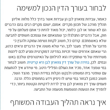
לבחור בעורך הדין הנכון למשימה
כאמור, עבירות צווארון לבן הן עבירות אשר בדרך כלל מלווה אליהן
תהליך מורכב של תכנון מקדים. אמנם, ישנם מקרים רבים בהם הדברים
הם לא שחור או לבן. כלומר, יכול מאוד להיות כי אתם פעלתם על פי
חוק, אבל הדברים התגלגלו כך שמצאתם את עצמכם חשופים לתביעה
שלא באשמתכם. קודם כל, חשוב לקחת נשימה עמוקה ולהבין כי
מדובר על תהליך. מעבר לכך, הרי שלא משנה איך הדברים נראים כרגע,
הרי שאתם אזרחים שווי זכויות במדינה דמוקרטית ומגיע לכם ליהנות
משירותיו של מי שתפקידו הוא להילחם על האינטרסים שלכם באש
ובמים. לכן,
בחירה של עורך דין צווארון לבן היא קריטית
. חשוב לבחור
במי שמצד אחד, מכיר את העולם הפלילי היטב. מי שיודע איך להתעמת
עם שופטי בית המשפט ולבקש הקלות במידת הצורך. מהצד השני,
חשוב כמובן לבחור במי שיש לו ניסיון וידע בתחומים הללו. הרבה
פעמים עורך דין צווארון לבן צריך לרדת לדקויות הקטנות ביותר, כדי
להפריך את הטענות הנשמעות מטעמה של התביעה.
איך נראה תהליך העבודה המשותף