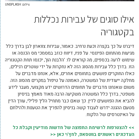
צילום: UNSPLASH
אילו סוגים של עבירות נכללות
בקטגוריה
דיברנו על כך בקצרה וכעת נרחיב. כאמור, עבירות צווארון לבן בדרך כלל
מגיעות מהתחום הפיננסי. על פניו, דיווח כוזב במסמכי מס הכנסה או
שימוש לרעה בכספים, מה קוראים לו: 'הלבנת הון', יכנסו תחת הקטגוריה
הזו. בדרך כלל עבירות מהסוג הזה לא נחקרות על ידי שוטרים רגילים,
כאלו החוקרים פושעים בתחומים אחרים, אלא, אנחנו מדברים על
מחלקה ייעודית של המשטרה, האמונה על טיפול במקרים מהסוג הזה.
משום שאנחנו מדברים על תחומים הדרושים ידע מקצועי, מעבר לידע
משפטי, בדרך כלל המשטרה משקיעה הרבה מאוד מאמץ בניסיון
להביא את הפושעים לדין. כך שאם כבר מתחיל הליך פלילי, עורך הדין
מטעם ההגנה ידרש לעבוד קשה בניסיון להפריך את הטענות ולהילחם
על האינטרסים של הלקוח.
>> להצטרפות לרשימת התפוצה של חדשות מודיעין וקבלת כל
העדכונים ראשונים בווטסאפ, לחץ/י כאן <<