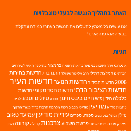
האתר בתהליך הנגשה לבעלי מוגבלויות
אנו עושים כל מאמץ להשלים את הנגשת האתר! במידה ונתקלת
בבעיה אנא פנה אלינו!
תגיות
בר מצווה
אינטרנט
אתר השבוע
בני נוער
בריאות ורפואה
האגף לשירותים
בתי ספר
חדשות בחירות
התנדבות
המלצת דתילי
חברתיים
הרב אליעזר שינוולד
חדשות העיר
חדשות הנוער
2008
חדשות הבידור
חדשות הציבור הדתי
חדשות חסד מקומי
חדשות
חיים ביבס
טיולים וטבע
כלכלה
חינוך
חידון פ"ש
ילדים
חנוכה
מודיעין
כתבות
מד"א
מודיעין מכבים רעות
מלחמת חרבות ברזל
משרד החינוך
עיריית מודיעין
עמיעד טאוב
נדל"ן
ספורט
ספרים
נשים
נפתלי בנט
צרכנות
פרשת השבוע
קורונה
פארק ענבה
קהילה
פינת האימוץ
ראיון