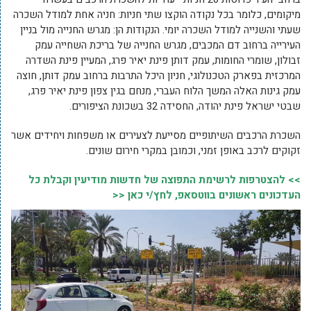
מיקומים, כלומר בכל נקודה הוקצו שתי חניות: חניה אחת למודל השכרה
שעתי והשנייה למודל השכרה יומי. הנקודות הן: מגרש החנייה מול בניין
העירייה ברחוב דם המכבים, מגרש החנייה של בריכת השחייה עמק
זבולון, שומרי החומות, עמק דותן פינת יאיר פרג, המעיין פינת השדרה
המרכזית בפארק הטכנולוגי, חניון היכל התרבות ברחוב עמק דותן, חוצה
עמק גינות האלה המשך הלוח העברי, מנחם בגין צפון פינת יאיר פרג,
שבטי ישראל פינת יהודה, החסידה 32 בשכונת הציפורים.
השכרת הרכבים השיתופיים מסייעת לצעירים או משפחות ויחידים אשר
זקוקים לרכב באופן זמני, וכמובן במקרי חירום שונים.
>> להצטרפות לרשימת התפוצה של חדשות מודיעין וקבלת כל
העדכונים ראשונים בווטסאפ, לחץ/י כאן <<