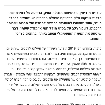
עיריית מודיעין, באמצעות מנהלת אופק, הודיעה על בחירת שתי
חברות שייקחו חלק בפרויקט הפעלת הרכבים השיתופיים ברחבי
העיר, אשר יאפשרו לתושבים בהתאם להסכם מול חברות שירותי
הרכבים, לשכור רכב על בסיס מודל יומי או מודל שעתי, דבר
שיספק את המענה האופטימלי והטוב ביותר, בהתאם לצרכי
התושב.
כזכור, בחודש יולי 2019 הודיעה העירייה על פיילוט לרכבים שיתופיים,
במסגרתו הקצתה מקומות חניה בעיר לחברות הרכבים השיתופיים אשר
היו מעוניינות בכך. לאחר בחינת הפיילוט, הוצגו נתונים מרשימים לפיהם
למעלה מ-50% מהזמן, הרכבים היו בשימוש תושבים או מבקרים בעיר.
בעקבות הצלחת הפיילוט, פרסמה 'מנהלת אופק' קול קורא להגשת
הצעות להפעלת רכבים שיתופיים. לבקשה התקבלו שתי הצעות – חברת
"שלמה סיקסט", אשר מפעילה את הרכבים על בסיס יומי וחברת "סיטי
קאר", המפעילה את הרכבים על בסיס שעתי. שילוב ההפעלה על ידי
שתי החברות יאפשר לכל תושב לבחור את מודל השכרת הרכב על פי
צרכיו נכון לאותו יום.
ברחבי העיר פרוסות 20 חניות ייעודיות להשכרת הרכבים בעשרה