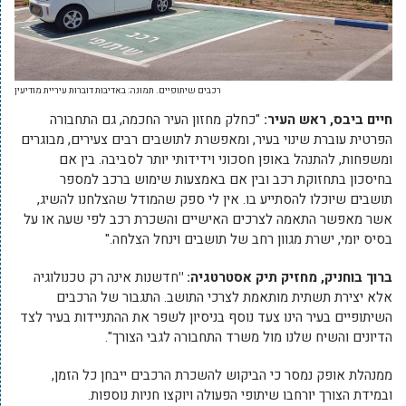
רכבים שיתופיים. תמונה: באדיבות דוברות עיריית מודיעין
חיים ביבס, ראש העיר:
"כחלק מחזון העיר החכמה, גם התחבורה
הפרטית עוברת שינוי בעיר, ומאפשרת לתושבים רבים צעירים, מבוגרים
ומשפחות, להתנהל באופן חסכוני וידידותי יותר לסביבה. בין אם
בחיסכון בתחזוקת רכב ובין אם באמצעות שימוש ברכב למספר
תושבים שיוכלו להסתייע בו. אין לי ספק שהמודל שהצלחנו להשיג,
אשר מאפשר התאמה לצרכים האישיים והשכרת רכב לפי שעה או על
בסיס יומי, ישרת מגוון רחב של תושבים וינחל הצלחה."
ברוך בוחניק, מחזיק תיק אסטרטגיה: "
חדשנות אינה רק טכנולוגיה
אלא יצירת תשתית מותאמת לצרכי התושב. התגבור של הרכבים
השיתופיים בעיר הינו צעד נוסף בניסיון לשפר את ההתניידות בעיר לצד
הדיונים והשיח שלנו מול משרד התחבורה לגבי הצורך".
ממנהלת אופק נמסר כי הביקוש להשכרת הרכבים ייבחן כל הזמן,
ובמידת הצורך יורחבו שיתופי הפעולה ויוקצו חניות נוספות.