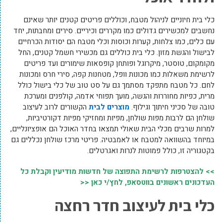
כלי בית חיוניים לניהול מטבח, וכוללים פריטים קטנים יותר שאינם
נחשבים למכשירים גדולים כמו מקררים וכיריים. סירים ומחבתות, יחד
עם כלים, כמו צלחות, קערות וכוסות וכלי מטבח הם יסודות הכרחיים
לבישול והגשת מזון. כלי בית כוללים גם מכשירי חשמל קטנים, החל
מקומקום, טוסטר, מיקרוגל ופותחן קופסאות שימורים ועד פריטים
לרשימת משאלות כמו מכונות וופל, מטחנות קפה, סירי חרס ומכונות
לחם. כל מטבח מתפקד מסתמך גם על סט טוב של כלי בישול כולל
מרית, כפיות מחוררות והגשה, מועך תפוחי אדמה, קולפנים ומערכת
טובה של סכיני חיתוך וגילוף.
מוצרים לבית
הקשורים לרוב לעיצוב
שולחן הם לרבות מפות שולחן, מפיות ומחזיקי מפיות דקורטיביות,
למרות שרבים מכלי הבית שאולי תמצאו בחדר האוכל הם אופציונליים,
במיוחד בהשוואה למטבח או לאמבטיה. פריטי מרכז שולחן נכללים גם
בקטגוריה זו, כולל פמוטות לנרות ואגרטלים.
>> להצטרפות לרשימת התפוצה של חדשות מודיעין וקבלת כל
העדכונים ראשונים בווטסאפ, לחץ/י כאן <<
כלי בית לעיצוב חדר רחצה