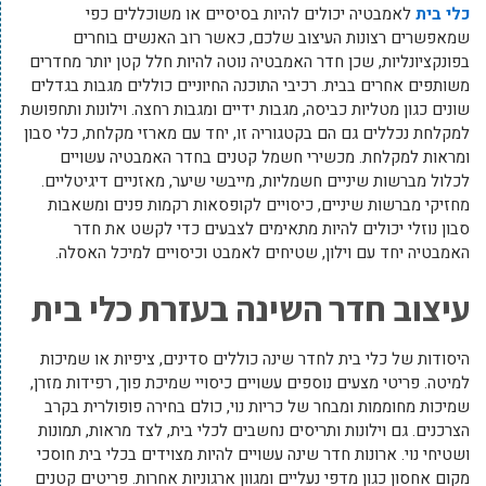
כלי בית
לאמבטיה יכולים להיות בסיסיים או משוכללים כפי
שמאפשרים רצונות העיצוב שלכם, כאשר רוב האנשים בוחרים
בפונקציונליות, שכן חדר האמבטיה נוטה להיות חלל קטן יותר מחדרים
משותפים אחרים בבית. רכיבי התוכנה החיוניים כוללים מגבות בגדלים
שונים כגון מטליות כביסה, מגבות ידיים ומגבות רחצה. וילונות ותחפושת
למקלחת נכללים גם הם בקטגוריה זו, יחד עם מארזי מקלחת, כלי סבון
ומראות למקלחת. מכשירי חשמל קטנים בחדר האמבטיה עשויים
לכלול מברשות שיניים חשמליות, מייבשי שיער, מאזניים דיגיטליים.
מחזיקי מברשות שיניים, כיסויים לקופסאות רקמות פנים ומשאבות
סבון נוזלי יכולים להיות מתאימים לצבעים כדי לקשט את חדר
האמבטיה יחד עם וילון, שטיחים לאמבט וכיסויים למיכל האסלה.
עיצוב חדר השינה בעזרת כלי בית
היסודות של כלי בית לחדר שינה כוללים סדינים, ציפיות או שמיכות
למיטה. פריטי מצעים נוספים עשויים כיסויי שמיכת פוך, רפידות מזרן,
שמיכות מחוממות ומבחר של כריות נוי, כולם בחירה פופולרית בקרב
הצרכנים. גם וילונות ותריסים נחשבים לכלי בית, לצד מראות, תמונות
ושטיחי נוי. ארונות חדר שינה עשויים להיות מצוידים בכלי בית חוסכי
מקום אחסון כגון מדפי נעליים ומגוון ארגוניות אחרות. פריטים קטנים