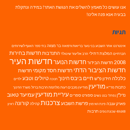
אנו עושים כל מאמץ להשלים את הנגשת האתר! במידה ונתקלת
בבעיה אנא פנה אלינו!
תגיות
בר מצווה
אינטרנט
אתר השבוע
בני נוער
בריאות ורפואה
האגף לשירותים
בתי ספר
חדשות בחירות
התנדבות
המלצת דתילי
חברתיים
הרב אליעזר שינוולד
חדשות העיר
חדשות הנוער
2008
חדשות הבידור
חדשות הציבור הדתי
חדשות חסד מקומי
חדשות
חיים ביבס
טיולים וטבע
כלכלה
חינוך
חידון פ"ש
ילדים
חנוכה
מודיעין
כתבות
מד"א
מודיעין מכבים רעות
מלחמת חרבות ברזל
משרד החינוך
עיריית מודיעין
עמיעד טאוב
נדל"ן
ספורט
ספרים
נשים
נפתלי בנט
צרכנות
פרשת השבוע
קורונה
פארק ענבה
קהילה
פינת האימוץ
ראיון
תרבות
4X6X8
שכונת נופים