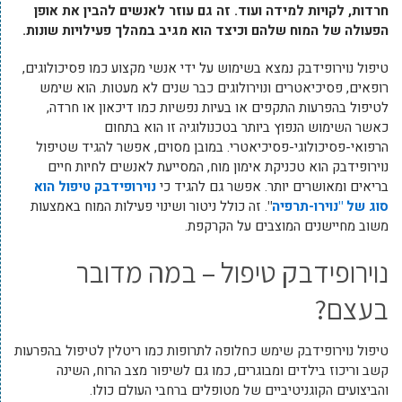
חרדות, לקויות למידה ועוד. זה גם עוזר לאנשים להבין את אופן
הפעולה של המוח שלהם וכיצד הוא מגיב במהלך פעילויות שונות.
טיפול נוירופידבק נמצא בשימוש על ידי אנשי מקצוע כמו פסיכולוגים,
רופאים, פסיכיאטרים ונוירולוגים כבר שנים לא מעטות. הוא שימש
לטיפול בהפרעות התקפים או בעיות נפשיות כמו דיכאון או חרדה,
כאשר השימוש הנפוץ ביותר בטכנולוגיה זו הוא בתחום
הרפואי-פסיכולוגי-פסיכיאטרי. במובן מסוים, אפשר להגיד שטיפול
נוירופידבק הוא טכניקת אימון מוח, המסייעת לאנשים לחיות חיים
בריאים ומאושרים יותר. אפשר גם להגיד כי
נוירופידבק טיפול הוא
סוג של "נוירו-תרפיה
"
. זה כולל ניטור ושינוי פעילות המוח באמצעות
משוב מחיישנים המוצבים על הקרקפת.
נוירופידבק טיפול – במה מדובר
בעצם?
טיפול נוירופידבק שימש כחלופה לתרופות כמו ריטלין לטיפול בהפרעות
קשב וריכוז בילדים ומבוגרים, כמו גם לשיפור מצב הרוח, השינה
והביצועים הקוגניטיביים של מטופלים ברחבי העולם כולו.