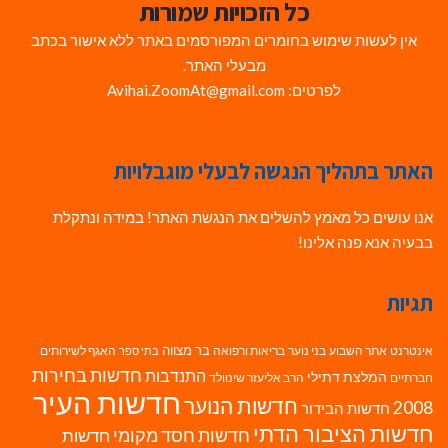
כל הזכויות שמורות
אין לעשות שימוש בחומרים המפורסמים באתר ללא אישור בכתב
מבעלי האתר.
לפרטים: Avihai.ZoomAt@gmail.com
האתר בתהליך הנגשה לבעלי מוגבלויות
אנו עושים כל מאמץ להשלים את הנגשת האתר! במידה ונתקלת
בבעיה אנא פנה אלינו!
תגיות
בר מצווה
אינטרנט
אתר השבוע
בני נוער
בריאות ורפואה
האגף לשירותים
בתי ספר
חדשות בחירות
התנדבות
המלצת דתילי
חברתיים
הרב אליעזר שינוולד
חדשות העיר
חדשות הנוער
2008
חדשות הבידור
חדשות הציבור הדתי
חדשות חסד מקומי
חדשות