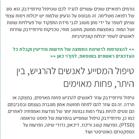
גורמים רפואיים שונים עשויים להגיד לכם שטיפול נוירופידבק הוא סוג
של רפואה משלימה. זה מבוסס על הרעיון שלמוח יש יכולות ויסות עצמי
שניתן לשפר על ידי מתן משוב לגבי מידת התפקוד של פעילויות שונות
ושל המוח. באמצעות ממשק מחשב מוחי, טכניקות נוירופידבק עוזרות
לאנשים לשפר יכולות קוגניטיביות.
>> להצטרפות לרשימת התפוצה של חדשות מודיעין וקבלת כל
העדכונים ראשונים בווטסאפ, לחץ/י כאן <<
טיפול המסייע לאנשים להרגיש, בין
היתר, פחות מאוימים
טיפול נוירופידבק עוזר לאנשים להרגיש פחות מאוימים, במצוקה או
חרדה. זה גם עוזר להם לפתח תחושת אמון מוגברת בעצמם ובסביבתם.
הם נוטים להיות בעלי רמות גבוהות יותר של מודעות ואמפתיה לאחרים.
כמו כן, נוירופידבק טיפול שמסייע בהפרעות של פוסט טראומה
(PTSD), הפרעות קשב וריכוז, דיכאון, נדודי שינה, הפרעות על
הספקטרום האוטיסטי ועוד.