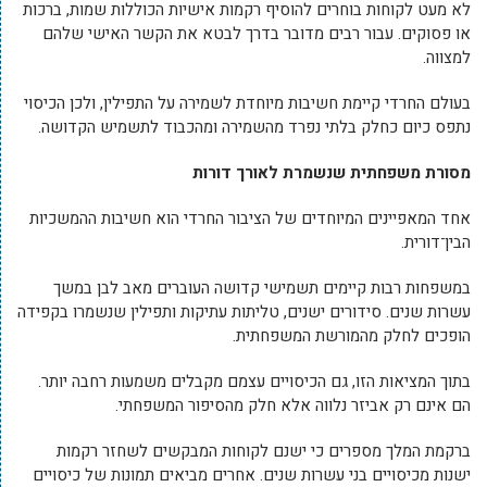
לא מעט לקוחות בוחרים להוסיף רקמות אישיות הכוללות שמות, ברכות
או פסוקים. עבור רבים מדובר בדרך לבטא את הקשר האישי שלהם
למצווה.
בעולם החרדי קיימת חשיבות מיוחדת לשמירה על התפילין, ולכן הכיסוי
נתפס כיום כחלק בלתי נפרד מהשמירה ומהכבוד לתשמיש הקדושה.
מסורת משפחתית שנשמרת לאורך דורות
אחד המאפיינים המיוחדים של הציבור החרדי הוא חשיבות ההמשכיות
הבין־דורית.
במשפחות רבות קיימים תשמישי קדושה העוברים מאב לבן במשך
עשרות שנים. סידורים ישנים, טליתות עתיקות ותפילין שנשמרו בקפידה
הופכים לחלק מהמורשת המשפחתית.
בתוך המציאות הזו, גם הכיסויים עצמם מקבלים משמעות רחבה יותר.
הם אינם רק אביזר נלווה אלא חלק מהסיפור המשפחתי.
ברקמת המלך מספרים כי ישנם לקוחות המבקשים לשחזר רקמות
ישנות מכיסויים בני עשרות שנים. אחרים מביאים תמונות של כיסויים