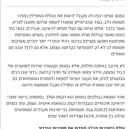
במשך שנים רבות היה מקובל לראות את הטלית והתפילין כמרכז
תשומת הלב, בעוד שהכיסויים שנועדו לשמור עליהם נחשבו לפריט
משני בלבד. אולם שיחה עם בעלי חנויות יודאיקה, אברכים, גבאי בתי
כנסת ואנשי קהילות מגלה תמונה שונה לחלוטין. בשנים האחרונות
מתרחשת תופעה מעניינת בציבור הדתי והחרדי: יותר יהודים מעניקים
תשומת לב לא רק לתשמישי הקדושה עצמם, אלא גם לדרך שבה הם
נשמרים.
לא מדובר באופנה חולפת, אלא במגמה הקשורה ישירות למושגים של
כבוד המצווה, הידור מצווה ושמירה על חפצי קדושה. בדור שבו רבים
מבקשים לחזק את הקשר האישי למצוות ולמסורת המשפחתית, גם
הכיסוי שבו נשמרת הטלית או התפילין מקבל משמעות חדשה.
אחד השמות הבולטים בתחום הוא רקמת המלך, המתמחה בייצור מוצרי
יודאיקה איכותיים ובעבודות רקמה בהתאמה אישית. העסק הפך בשנים
האחרונות לכתובת עבור משפחות, בני ישיבות ואברכים המחפשים
שילוב בין מסורת, איכות ועמידות לאורך שנים.
עולם הישיבות מגלה מחדש את חשיבות ההידור