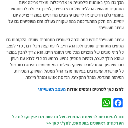
מכך גם בקי באומנות פלסטית או אדריכלות. מוצרי צריכה אינם
מנותקים מההוויה הכללית של זרמי העיצוב, לפיכך היכולת להשתמש
בחומרי גלם חדשים או ליישם עיצובים מודרניים במוצרי צריכה יום
יומיים, הם חלק מהתעדכנות במה שקורה בעולם והם משפיעים גם על
עיצוב תעשייתי.
עיצוב תעשייתי דורש כמה וכמה כישורים מתחומים שונים. הלקוחות גם
מגיעים מתחומים שונים ולכן הוא חייב לדעת קצת מכל דבר, כדי לעצב
כל מיני סוגים של מוצרים מכל מיני תחומי חיים. הוא צריך להבין במוצר
שהוא הולך לעצב, ולהיות מספיק גמיש במחשבה כדי לבוא עם רעיון
טוב שיהפוך אותו למוצר שיווקי מצליח. הוא משמש כאינטגרטור של
כל שרשרת המעורבים בפיתוח מוצר החל ממנהל השיווק, המכירות,
הפיתוח ההנדסי, מנהל התקציבי, הנדסת אנוש ומנהל הייצור.
לחצו כאן לפרטים נוספים אודות
מעצב תעשייתי
WhatsApp
Facebook
>> להצטרפות לרשימת התפוצה של חדשות מודיעין וקבלת כל
העדכונים ראשונים בווטסאפ, לחץ/י כאן <<