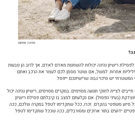
תמונה: canva
גה?
סילת רישיון נהיגה יכולות להשתנות מאדם לאדם, אך לרוב הן נובעות
פליליות אחרות. למשל, אם שוטר מסמן לכם לעצור את הרכב ואתם
המשטרתי יש סיכוי גבוה שרישיונכם ייפסל.
ייבים לציית לחוקי תנועה מסוימים. במקרים מסוימים, רישיון נהיגה יכול
צדקת (בעיני הפסול). אם נקלעתם למצב בו קיבלתם פסילת רישיון
בל סיוע משפטי בהקדם. זכרו, ככל שתקדימו לטפל במקרה שלכם, ככה
שפטיים ידועים בתור ארוכים ומסורבלים, ככה שככל שתקדימו לטפל