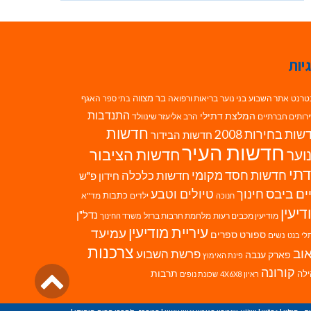
יות
בר מצווה
טרנט
אתר השבוע
בני נוער
בריאות ורפואה
האגף
בתי ספר
התנדבות
המלצת דתילי
רותים חברתיים
הרב אליעזר שינוולד
חדשות
ות בחירות 2008
חדשות הבידור
חדשות העיר
חדשות הציבור
וער
תי
חדשות חסד מקומי
חדשות כלכלה
חידון פ"ש
ים ביבס
טיולים וטבע
חינוך
כתבות
ילדים
מד"א
חנוכה
דיעין
נדל"ן
מודיעין מכבים רעות
מלחמת חרבות ברזל
משרד החינוך
עיריית מודיעין
עמיעד
ספורט
ספרים
נשים
לי בנט
צרכנות
וב
פרשת השבוע
פארק ענבה
פינת האימוץ
גליל
קורונה
לה
תרבות
ראיון 4X6X8
שכונת נופים
לרא