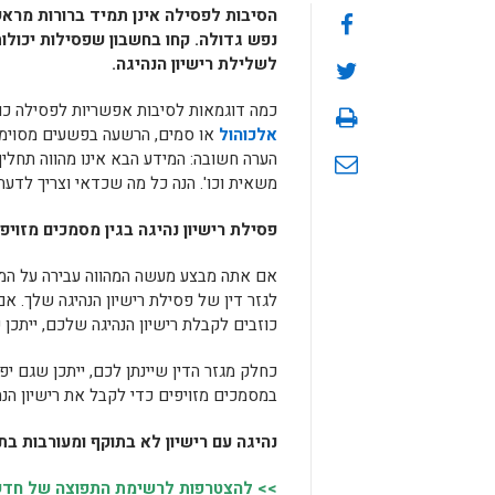
הסיבות לפסילה אינן תמיד ברורות מראש
נפש גדולה. קחו בחשבון שפסילות יכולות
לשלילת רישיון הנהיגה.
כמה דוגמאות לסיבות אפשריות לפסילה כו
אלכוהול
הערה חשובה: המידע הבא אינו מהווה תחל
משאית וכו'. הנה כל מה שכדאי וצריך לדעת
פסילת רישיון נהיגה בגין מסמכים מזויפ
אם אתה מבצע מעשה המהווה עבירה על המוסר
לגזר דין של פסילת רישיון הנהיגה שלך. א
כוזבים לקבלת רישיון הנהיגה שלכם, ייתכן
כחלק מגזר הדין שיינתן לכם, ייתכן שגם י
במסמכים מזויפים כדי לקבל את רישיון הנה
נהיגה עם רישיון לא בתוקף ומעורבות בת
>> להצטרפות לרשימת התפוצה של חדשות