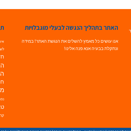
האתר בתהליך הנגשה לבעלי מוגבלויות
תג
ר
אנו עושים כל מאמץ להשלים את הנגשת האתר! במידה
אינ
ונתקלת בבעיה אנא פנה אלינו!
לשי
חדש
הנ
הד
חי
מו
נפת
טא
קהי