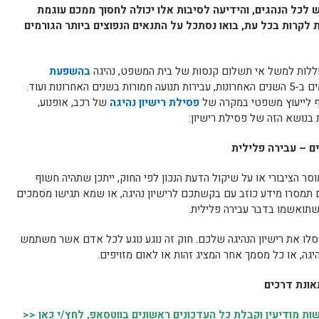
 לכל הנהגים, והידיעה לסיבות אלו יכולה לחסוך ממכם עוגמת
 לקרות בכל עת, בואו נסתכל על התנאים הנפוצים ביותר הגורמים
ללות למשל אי תשלום קנסות של בית המשפט, נהיגה
בהשפעת
או סמים, הרשעה בפשעים מסוימים ב-5 השנים האחרונות, עבירות תנועה חמורות בשנים האחרונות ועוד.
יף לייעוץ משפטי במקרה של
פסילת רישיון נהיגה
של רכב, אופנוע,
 בנושא הזה של פסילת רישיון:
ים – עבירה פלילית
 הציבורי או על שיקול הדעת הנכון לפי החוק, ייתכן שתהיה חשוף
ם תמסרו מידע כוזב עם בקשתכם לרישיון נהיגה, או שמא תגישו מסמכים
 שתואשמו בדבר עבירה פלילית.
פסלו את רישיון הנהיגה שלכם. חוק זה נוגע נוגע לכל אדם אשר משתמש
יגה, או כל מסמך אחר המציג זהות או לאום מזויפים.
אונת דרכים
 מודיעין וקבלת כל העדכונים ראשונים בווטסאפ, לחץ/י כאן <<