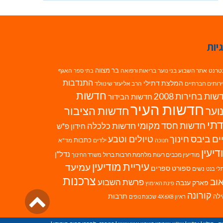
יות
בר מצווה
טרנט
אתר השבוע
בני נוער
בריאות ורפואה
האגף
בתי ספר
התנדבות
המלצת דתילי
רותים חברתיים
הרב אליעזר שינוולד
חדשות
ות בחירות 2008
חדשות הבידור
חדשות העיר
חדשות הציבור
וער
תי
חדשות חסד מקומי
חדשות כלכלה
חידון פ"ש
ים ביבס
טיולים וטבע
חינוך
כתבות
ילדים
מד"א
חנוכה
דיעין
נדל"ן
מודיעין מכבים רעות
מלחמת חרבות ברזל
משרד החינוך
עיריית מודיעין
עמיעד
ספורט
ספרים
נשים
לי בנט
צרכנות
וב
פרשת השבוע
פארק ענבה
פינת האימוץ
גליל
קורונה
לה
תרבות
ראיון 4X6X8
שכונת נופים
לרא