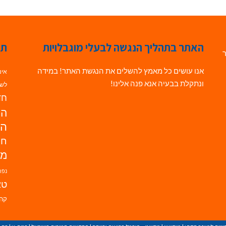
האתר בתהליך הנגשה לבעלי מוגבלויות
תג
ר
אנו עושים כל מאמץ להשלים את הנגשת האתר! במידה
אינ
ונתקלת בבעיה אנא פנה אלינו!
לשי
חדש
הנ
הד
חי
מו
נפת
טא
קהי