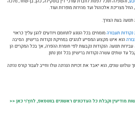
בע
, והשפלה תוכל לפנות לחברת עורכי דין בוסקילה, כהן, בן-שחר, מלכה
 החל מצריכת אלכוהול ועד מהירות מופרזת ועוד.
תנועה בעת הצורך.
נקודות תעבורה
מומחים בכל הנוגע לתחומם ויודעים להגן עליך כראוי
בורה
הוא איש מקצוע המסייע לנהגים במחיקת נקודות ברישיון. הסיבה
 עבירות תנועה. הנקודות נקבעות לפי חומרת ההפרה, אך בכל המקרים הן
בל עד שתים עשרה נקודות ברישיון בכל זמן נתון.
 שלוש שנים, הוא יאבד את זכויות הנהיגה שלו וחייב לעבור קורס נהיגה
 מודיעין וקבלת כל העדכונים ראשונים בווטסאפ, לחץ/י כאן <<