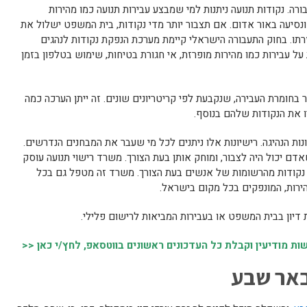
רה. נקודות תנועה ניתנות למי שמבצע עבירות תנועה כמו מהירות
נסיעה באור אדום. אם תצבור יותר מדי נקודות, בית המשפט ישלול את
רתו. בחוק התעבורה הישראלי קיימת מערכת הנפקת נקודות לנהגים
 על עבירות כמו מהירות מופרזת, אי חגורת בטיחות, שימוש בטלפון בזמן
בחומרת העבירה, שנקבעת לפי קריטריונים שונים. זה ייתן הערכה כמה
רו את הנקודות שלהם בנוסף.
ות הנהיגה. רישיונות אלו ניתנים לכל מי שעבר את המבחנים הנדרשים.
ם יכול היה לצבור, ומוחק אותן בעת הצורך. משרד רישוי תנועה עוסק
יר נקודות מהרשומות של אנשים בעת הצורך. משרד זה מטפל גם בכל
 מהירות, המונפקים בכל מקום בישראל.
דיון בבית המשפט או בעבירות המביאות לרישום פלילי.
 מודיעין וקבלת כל העדכונים ראשונים בווטסאפ, לחץ/י כאן <<
באר שבע