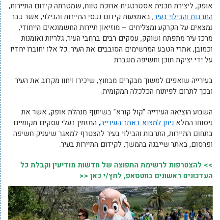
אופק, ליצירת תכנית אסטרטגית ארוכת טווח, שמטרתה קידום התיירות,
התרבות והבילוי בעיר
, באמצעות קידום נכסי התיירות והבילוי, אשר כבר
נמצאים על הקרקע ומצליחים – מוזיאון תיירות החשמונאים הייחודי,
מרכז עיר מתפתח ושוקק, עסקים רבים ברחבי העיר, גלריות ואומנות
וכמובן, אתרי הטבע המרשימים הסובבים את העיר. כל אלו יחוברו יחדיו
על ידי יציקת תוכן וחשיפה מוגברת.
בעירייה שואפים למשוך מבקרים מבחוץ, שיכירו ויחוו מקרוב את העיר
ובכך לתרום לפיתוח הכלכלה המקומית.
השבוע הוציאה העירייה "קול קורא" בשיתוף מנהלת אופק, אשר את
ניסוחו המלא
ניתן למצוא באתר העירייה
, המזמין בעלי עסקים מקומיים
בתחום התיירות, התרבות והבילוי בעיר להצטרף למאגר שיעניק חשיפה
ופרסום, באתר שייבנה בהמשך, לקידום התיירות בעיר.
>> להצטרפות לרשימת התפוצה של חדשות מודיעין וקבלת כל
העדכונים ראשונים בווטסאפ, לחץ/י כאן <<