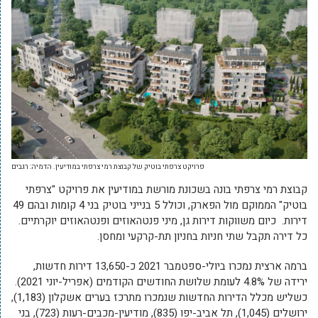
פרויקט צרפתי בוטיק של קבוצת רמי צרפתי במודיעין. הדמיה: רגבים
קבוצת רמי צרפתי בונה בשכונת מורשת במודיעין את פרויקט "צרפתי
בוטיק" הממוקם מול הפארק, וכולל 5 בנייני בוטיק בני 4 קומות ובהם 49
דירות. כיום משווקות דירות גן, מיני פנטהאוזים ופנטהאוזים יוקרתיים.
כל דירה תקבל שתי חניות בחניון תת-קרקעי ומחסן.
ברמה ארצית נמכרו ביולי-ספטמבר 2021 כ-13,650 דירות חדשות,
ירידה של 4.8% לעומת שלושת החודשים הקודמים (אפריל-יוני 2021).
כשליש מכלל הדירות החדשות שנמכרו מתרכז בערים אשקלון (1,183),
ירושלים (1,045), תל אביב-יפו (835), מודיעין-מכבים-רעות (723), בני