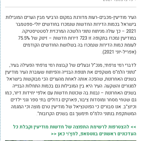
העיר מודיעין-מכבים-רעות מדורגת במקום הרביעי מבין הערים המובילות
בישראל בכמות הדירות החדשות שנמכרו בחודשים יולי-ספטמבר
2021 – כך עולה מניתוח נתוני הלשכה המרכזית לסטטיסטיקה.
במודיעין נמכרו בתקופה זו 723 דירות חדשות – זינוק של 75.5%
לעומת כמות הדירות שנמכרו בה בשלושת החודשים הקודמים
(אפריל-יוני 2021).
לדברי רמי צרפתי, מנכ"ל ובעלים של קבוצת רמי צרפתי הפעילה בעיר,
"נתוני הלמ"ס משקפים את תנופת הבנייה והפיתוח שעוברת העיר מודיעין
בשנים האחרונות, שהפכה אותה לאחת מהערים הכי מבוקשות בישראל
למגורים והשקעה. העיר היא בין המובילות גם בכמות התחלות הבנייה
בשנים האחרונות – נבנות בה שכונות חדשות עם אלפי יחידות דיור, כמו
גם שטחי מסחר ומוסדות ציבור, פארקים גדולים בתי ספר וגני ילדים
וכיוצ"ב. אנו סבורים כי הפוטנציאל של מודיעין טרם מוצה וכי המגמה
המשתקפת בנתוני הלמ"ס תימשך גם בשנים הקרובות".
>> להצטרפות לרשימת התפוצה של חדשות מודיעין וקבלת כל
העדכונים ראשונים בווטסאפ, לחץ/י כאן <<