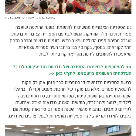
צילום:דוברות עיריית מודיעין מכבים רעות
גם הספריות הציבוריות ממשיכות להתפתח. בשנה החולפת שופצה
ספריית תיכון מו"ר הוותיקה, המשולבת עם הספרייה הציבורית ברעות,
ועברה מתיחת פנים הכוללת עיצוב חדש, כונניות חדשות ומרחב מזמין
יותר לקוראים. בנוסף, בקרוב יוצבו ברחבי העיר ספריות עצמאיות,
שיאפשרו לתושבים ליהנות מקריאה קרוב יותר לבית.
>> להצטרפות לרשימת התפוצה של חדשות מודיעין וקבלת כל
העדכונים ראשונים בווטסאפ, לחץ/י כאן <<
ברשת הספריות מדגישים כי הספריות כבר מזמן אינן רק מקום
להשאלת ספרים, אלא גם מוקד של תרבות, מפגש וקהילה. במהלך
השנה התקיימו בהן שעות סיפור, מפגשי סופרים, סדנאות כתיבה
לילדים, לנוער ולמבוגרים, מופעים, הצגות, סדנאות יצירה ואירועים
לקידום כותבים וכותבות מהעיר. השנה נוספו גם סדנאות קטנות עם
כלבים לעידוד קריאה, לצד פעילויות מותאמות לבעלי צרכים מיוחדים.