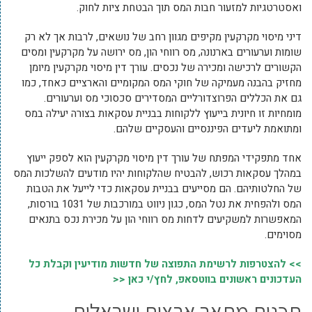
ואסטרטגיות למזעור חבות המס תוך הבטחת ציות לחוק.
דיני מיסוי מקרקעין מקיפים מגוון רחב של נושאים, לרבות אך לא רק
שומות וערעורים בארנונה, מס רווחי הון, מס ירושה על מקרקעין ומסים
הקשורים לרכישה ומכירה של נכסים. עורך דין מיסוי מקרקעין מיומן
מחזיק בהבנה מעמיקה של חוקי המס המקומיים והארציים כאחד, כמו
גם את הכללים הפרוצדורליים המסדירים סכסוכי מס וערעורים.
מומחיות זו חיונית בייעוץ ללקוחות בבניית עסקאות בצורה יעילה במס
ומתואמת ליעדים הפיננסיים והעסקיים שלהם.
אחד מתפקידי המפתח של עורך דין מיסוי מקרקעין הוא לספק ייעוץ
במהלך עסקאות רכוש, להבטיח שהלקוחות יהיו מודעים להשלכות המס
של החלטותיהם. הם מסייעים בבניית עסקאות כדי לייעל את הטבות
המס ולהפחית את נטל המס, כגון ניווט במורכבות של 1031 בורסות,
המאפשרות למשקיעים לדחות מס רווחי הון על מכירת נכס בתנאים
מסוימים.
>> להצטרפות לרשימת התפוצה של חדשות מודיעין וקבלת כל
העדכונים ראשונים בווטסאפ, לחץ/י כאן <<
תכנית מתאר ארצית ישראלית