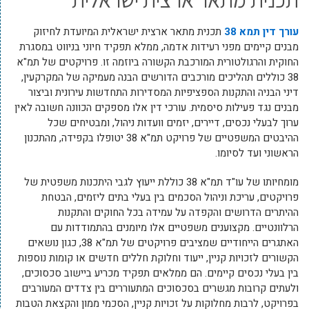
עורך דין תמא 38
תכנית מתאר ארצית ישראלית המיועדת לחיזוק
מבנים קיימים מפני רעידות אדמה, ממלא תפקיד חיוני בניווט במסגרת
החוקית והרגולטורית המורכבת הקשורה ביוזמה זו. פרויקטים של תמ"א
38 כוללים תהליכים מורכבים הדורשים הבנה מעמיקה של המקרקעין,
דיני הבניה והתקנות הספציפיות המסדירות התחדשות עירונית וביצור
מבנים נגד פעילות סיסמית. עורכי דין אלו מספקים הכוונה חשובה לאין
ערוך לבעלי נכסים, דיירים, יזמים וועדות ניהול, ומבטיחים שכל
ההיבטים המשפטיים של פרויקט תמ"א 38 יטופלו בקפידה, מהתכנון
הראשוני ועד לסיומו.
מומחיותו של עו"ד תמ"א 38 כוללת ייעוץ לגבי היתכנות משפטית של
פרויקטים, עריכת וניהול הסכמים בין בעלי בתים ליזמים, הבטחת
ההיתרים הדרושים והקפדה על עמידה בכל החוקים והתקנות
הרלוונטיים. מקצוענים משפטיים אלו מיומנים בהתמודדות עם
האתגרים הייחודיים שמציבים פרויקטים של תמ"א 38, כגון נושאים
הקשורים לזכויות קניין, ייעוד וחלוקת חללים חדשים או קומות נוספות
בין בעלי נכסים קיימים. הם ממלאים תפקיד מכריע ביישוב סכסוכים,
ולעתים קרובות מגשרים בסכסוכים המתעוררים בין צדדים המעורבים
בפרויקט, לרבות מחלוקות על זכויות קניין, הסכמי ממון והקצאת הטבות