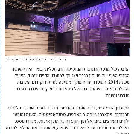
הגריי מגיע למודיעין. תמונה: דוברות עיריית מודיעין
המבנה של מרכז ההתרבות והמוסיקה הרב תכליתי בעיר יהיה למעשה
הסניף השני של מועדון הגריי ויצטרף למועדון הקיים ביהוד, הפועל
משנת 2014. המועדון יהווה מוקד משיכה לפיתוח וקידום התרבות
והבילוי באיזור, כשמסביבו שלל מסעדות ובתי קפה ושדרה בעיצוב
מודרני ומיוחד.
במועדון הגריי ציינו, כי המועדון במודיעין מכבים רעות יהווה בית ליצירה
תרבותית ויתארחו בו מיטב האמנים, סטנדאפיסטים, הצגות ומופעי
ילדים והמרצים בישראל תוך הקפדה על תוכן איכותי, מגוון ותוסס,
בשילוב עם תפריט אוכל עשיר ובר שתייה, שהופכים את הבילוי למהנה