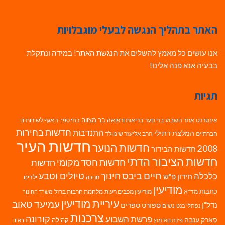
האתר בתהליך הנגשה לבעלי מוגבלויות
אנו עושים כל מאמץ להשלים את הנגשת האתר! במידה ונתקלת
בבעיה אנא פנה אלינו!
תגיות
בר מצווה
אינטרנט
אתר השבוע
בני נוער
בריאות ורפואה
האגף לשירותים
בתי ספר
חדשות בחירות
התנדבות
המלצת דתילי
חברתיים
הרב אליעזר שינוולד
חדשות העיר
חדשות הנוער
2008
חדשות הבידור
חדשות הציבור הדתי
חדשות חסד מקומי
חדשות
חיים ביבס
טיולים וטבע
כלכלה
חינוך
חידון פ"ש
ילדים
חנוכה
מודיעין
כתבות
מד"א
מודיעין מכבים רעות
מלחמת חרבות ברזל
משרד החינוך
עיריית מודיעין
עמיעד טאוב
נדל"ן
ספורט
ספרים
נשים
נפתלי בנט
צרכנות
פרשת השבוע
קורונה
פארק ענבה
קהילה
פינת האימוץ
ראיון