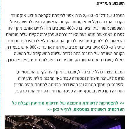
השבוע העירייה.
המרכז, שגודלו כ- 2,500 מ"ר, צפוי להיפתח לקראת חודש אוקטובר
הקרוב. המבנה כולל שתי קומות: הקומה הראשונה תהיה למעשה היכל
ההופעות אשר יכיל יציע ובו כ-400 מושבים מודולריים אותם ניתן יהיה
לפרוס באמצעות מנוע בעת הצורך ובמה שניתן יהיה לקיים עליה מופעים
והרצאות. לחילופין, ניתן יהיה להפוך את האולם לאולם אירועים וכנסים
שיכיל כ- 600 איש בישיבה סביב שולחנות או עד כ-800 איש בעמידה.
הקומה השנייה של המבנה הינה גלריה עליונה המשקיפה על הנעשה
באולם, שגם היא תאפשר מקומות ישיבה ופעילות נוספת, על פי הצורך.
המבנה עצמו כולל לובי גדול, שגם בו ניתן יהיה לקיים התכנסויות,
מרפסת ישיבה חיצונית ומסעדה עבור באי המבנה אליה ניתן יהיה
להיכנס הן מתוך המבנה והן מהשדרה. הכניסה למתחם תהיה מכיוון
השדרה המרכזית ובנוסף תהיה כניסה מהחניון העירוני התת קרקעי.
>> להצטרפות לרשימת התפוצה של חדשות מודיעין וקבלת כל
העדכונים ראשונים בווטסאפ, לחץ/י כאן <<