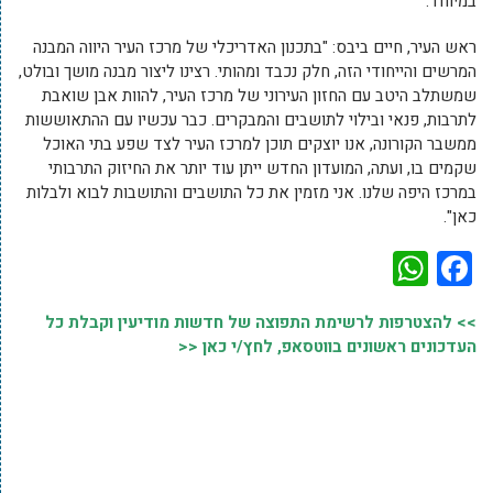
במיוחד.
ראש העיר, חיים ביבס: "בתכנון האדריכלי של מרכז העיר היווה המבנה
המרשים והייחודי הזה, חלק נכבד ומהותי. רצינו ליצור מבנה מושך ובולט,
שמשתלב היטב עם החזון העירוני של מרכז העיר, להוות אבן שואבת
לתרבות, פנאי ובילוי לתושבים והמבקרים. כבר עכשיו עם ההתאוששות
ממשבר הקורונה, אנו יוצקים תוכן למרכז העיר לצד שפע בתי האוכל
שקמים בו, ועתה, המועדון החדש ייתן עוד יותר את החיזוק התרבותי
במרכז היפה שלנו. אני מזמין את כל התושבים והתושבות לבוא ולבלות
כאן".
WhatsApp
Facebook
>> להצטרפות לרשימת התפוצה של חדשות מודיעין וקבלת כל
העדכונים ראשונים בווטסאפ, לחץ/י כאן <<