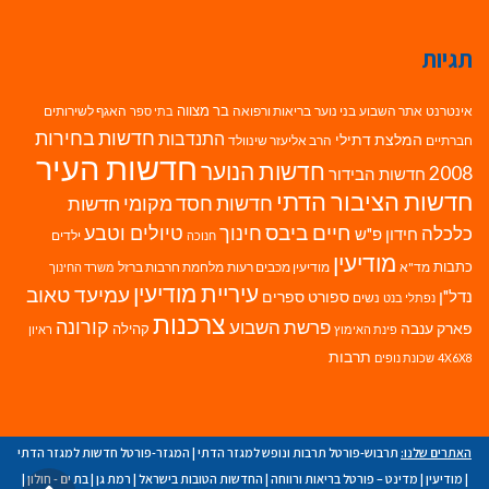
תגיות
בר מצווה
אינטרנט
אתר השבוע
בני נוער
בריאות ורפואה
האגף לשירותים
בתי ספר
חדשות בחירות
התנדבות
המלצת דתילי
חברתיים
הרב אליעזר שינוולד
חדשות העיר
חדשות הנוער
2008
חדשות הבידור
חדשות הציבור הדתי
חדשות חסד מקומי
חדשות
חיים ביבס
טיולים וטבע
כלכלה
חינוך
חידון פ"ש
ילדים
חנוכה
מודיעין
כתבות
מד"א
מודיעין מכבים רעות
מלחמת חרבות ברזל
משרד החינוך
עיריית מודיעין
עמיעד טאוב
נדל"ן
ספורט
ספרים
נשים
נפתלי בנט
צרכנות
פרשת השבוע
קורונה
פארק ענבה
קהילה
פינת האימוץ
ראיון
תרבות
4X6X8
שכונת נופים
האתרים שלנו:
תרבוש-פורטל תרבות ונופש למגזר הדתי
|
המגזר-פורטל חדשות למגזר הדתי
|
מודיעין
|
מדינט – פורטל בריאות ורווחה
|
החדשות הטובות בישראל
|
רמת גן
|
בת ים - חולון
|