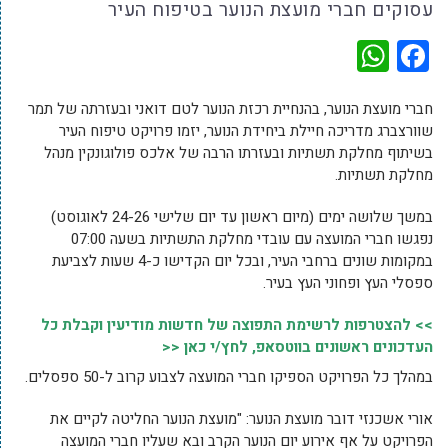
עסוקים חברי מועצת הנוער בטיפוח העיר
WhatsApp
Facebook
חברי מועצת הנוער, בהנחיית רכזת הנוער לטם דואני ובעזרתה של תמר
שוורצברג מדריכה חיילת ביחידת הנוער, יזמו פרויקט טיפוח העיר
בשיתוף מחלקת תשתיות ובעזרתו הרבה של אלכס פולוגונקין מנהל
מחלקת תשתיות.
במשך שלושה ימים (מיום ראשון עד יום שלישי 24-26 לאוגוסט)
נפגשו חברי המועצה עם עובדי מחלקת התשתיות בשעה 07:00
במקומות שונים ברחבי העיר, ובכל יום הקדישו כ-4 שעות לצביעת
ספסלי העץ ופחוני העץ בעיר.
>> להצטרפות לרשימת התפוצה של חדשות מודיעין וקבלת כל
העדכונים ראשונים בווטסאפ, לחץ/י כאן <<
במהלך כל הפרויקט הספיקו חברי המועצה לצבוע קרוב ל-50 ספסלים.
אורי אשכנזי דובר מועצת הנוער: "מועצת הנוער החליטה לקיים את
הפרויקט על אף אירוע יום הנוער הקרב ובא שעליו חברי המועצה