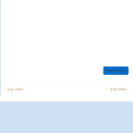
חדשות הנוער
« פוסט קודם
פוסט הבא »