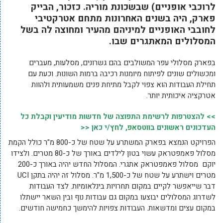
לרוכבי אופניים) שבשכונת מוריה. כזכור, הבייק
פארק, היה בשנים האחרונות מתחם אטרקטיבי
לחובבי האופניים למיניהם מהעיר ומחוצה לה בשל
המסלולים המאתגרים שבו.
בפארק מסלולי עפר המשולבים בהם גשרונים, מסלעות, מעברים
ומכשולים שונים לפיתוח מיומנות רכיבה ברמות השונות. וכעת עם
תחילת העבודות הוא צפוי לקבל מתיחת פנים משמעותית ולהוות
אטרקציה איכותית יותר.
>> להצטרפות לרשימת התפוצה של חדשות מודיעין וקבלת כל
העדכונים ראשונים בווטסאפ, לחץ/י כאן <<
הפרויקט הנמצא בפארק המשתרע על שטח של כ-800 מ"ר כולל הקמת
מסלול פאמפטראק עשוי בטון לילדים באורך של כ-80 מטרים. ולצידו
יוקם מסלול פאמפטראק אתגרי. המסלול החדש יהיה באורך כ-200
מטרים וישתרע על שטח של כ-1,500 מ"ר. מסלול זה יהיה בתקן UCI
דבר שייאפשר לקיים במקום תחרויות בינלאומיות. לצד העבודות
לשדרוג המסלולים יבוצעו במקום גם עבודות נוף ובין השאר יישתלו
במקום עצים ומדשאות. העבודות צפויות להימשך כחמישה חודשים.