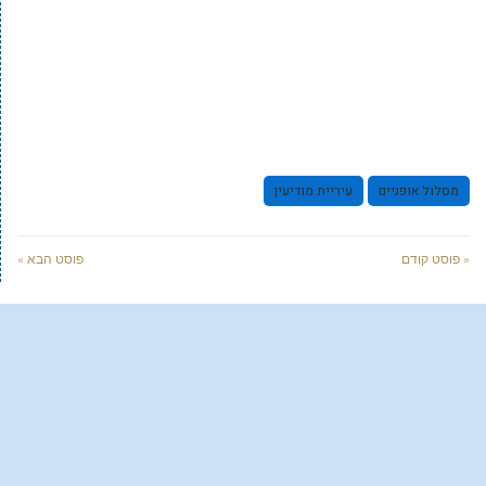
מסלול אופניים
עיריית מודיעין
« פוסט קודם
פוסט הבא »