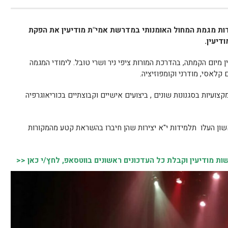
ות מגמת המחול האומנותי במדרשת אמי"ת מודיעין את הפקת
דיעין.
מיום הקמתה, בהדרכת המורות ציפי ניר ושרי טובל. לימודי המגמה
קלאסי, מודרני וקומפוזיציה.
צועיות בסגנונות שונים , ביצועים אישיים וקבוצתיים בכוריאוגרפיה
ון העלו תלמידות י"א יצירות שהן חיברו בהשראת קטע מהמקורות
 מודיעין וקבלת כל העדכונים ראשונים בווטסאפ, לחץ/י כאן <<