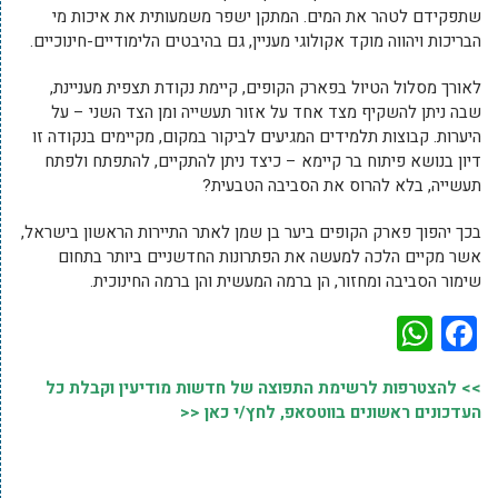
שתפקידם לטהר את המים. המתקן ישפר משמעותית את איכות מי
הבריכות ויהווה מוקד אקולוגי מעניין, גם בהיבטים הלימודיים-חינוכיים.
לאורך מסלול הטיול בפארק הקופים, קיימת נקודת תצפית מעניינת,
שבה ניתן להשקיף מצד אחד על אזור תעשייה ומן הצד השני – על
היערות. קבוצות תלמידים המגיעים לביקור במקום, מקיימים בנקודה זו
דיון בנושא פיתוח בר קיימא – כיצד ניתן להתקיים, להתפתח ולפתח
תעשייה, בלא להרוס את הסביבה הטבעית?
בכך יהפוך פארק הקופים ביער בן שמן לאתר התיירות הראשון בישראל,
אשר מקיים הלכה למעשה את הפתרונות החדשניים ביותר בתחום
שימור הסביבה ומחזור, הן ברמה המעשית והן ברמה החינוכית.
WhatsApp
Facebook
>> להצטרפות לרשימת התפוצה של חדשות מודיעין וקבלת כל
העדכונים ראשונים בווטסאפ, לחץ/י כאן <<