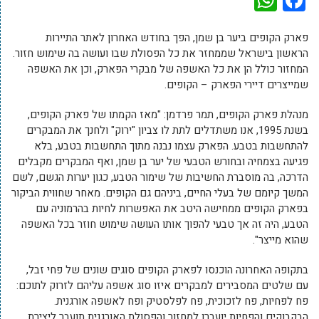
פארק הקופים ביער בן שמן, הפך בחודש האחרון לאתר התיירות
הראשון בישראל שממחזר את כל הפסולת שבו ועושה בה שימוש חזור.
המחזור כולל הן את כל האשפה של מבקרי הפארק, וכן את האשפה
שמייצרים דיירי הפארק – הקופים.
מנהלת פארק הקופים, תמר פרדמן: "מאז הקמתו של פארק הקופים,
בשנת 1995, אנו משתדלים לתת לו צביון "ירוק" ולחנך את המבקרים
להתחשבות בטבע. הפארק עצמו נבנה מתוך התחשבות בטבע, בלא
פגיעה בצמחיה ובחורש הטבעי של יער בן שמן, ואף המבקרים מקבלים
הדרכה, בה מוסברת החשיבות של שימור הטבע, כגון יערות הגשם, לשם
המשך קיומם של בעלי החיים, ביניהם גם הקופים. מאחר שחווית הביקור
בפארק הקופים ממחישה היטב את האפשרות לחיות בהרמוניה עם
הטבע, היה זה אך טבעי להפוך אותו העושה שימוש חוזר בכל האשפה
שהוא מייצר".
בתקופה האחרונה הוכנסו לפארק הקופים סוגים שונים של פחי זבל,
עם שלטים המסבירים למבקרים איזו סוג אשפה עליהם לזרוק לתוכם:
פח לפחיות, פח לזכוכית, פח לפלסטיק ופח לאשפה אורגנית.
הבקבוקים והפחיות יועברו למחזור והפסולת האורגנית תועבר ליצירת