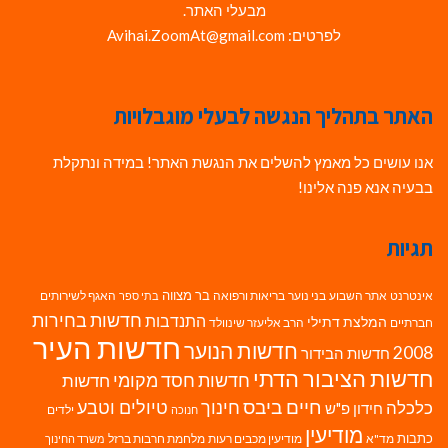
מבעלי האתר.
לפרטים: Avihai.ZoomAt@gmail.com
האתר בתהליך הנגשה לבעלי מוגבלויות
אנו עושים כל מאמץ להשלים את הנגשת האתר! במידה ונתקלת
בבעיה אנא פנה אלינו!
תגיות
בר מצווה
אינטרנט
אתר השבוע
בני נוער
בריאות ורפואה
האגף לשירותים
בתי ספר
חדשות בחירות
התנדבות
המלצת דתילי
חברתיים
הרב אליעזר שינוולד
חדשות העיר
חדשות הנוער
2008
חדשות הבידור
חדשות הציבור הדתי
חדשות חסד מקומי
חדשות
חיים ביבס
טיולים וטבע
כלכלה
חינוך
חידון פ"ש
ילדים
חנוכה
מודיעין
כתבות
מד"א
מודיעין מכבים רעות
מלחמת חרבות ברזל
משרד החינוך