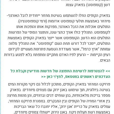
דשן (קומפוסט) בפארק עצמו.
בפארק הקופים החלו להשתמש בשיטת מחזור ייחודית לזבל האורגני-
מיחזור באמצעות תולעי קומפוסט אדומות (ורמי קומפוסטציה).
התולעים אוכלות את הזבל האורגני, מפרקות אותו והופכות אותו
לקומפוסט. התהליך כולו אורך כחצי שנה, והתוצר הסופי של הפרשות
התולעים הוא הדשן. הקומפוסט אשר ייוצר בפארק הקופים באמצעות
התולעים, יימכר לכל דורש תחת השם "קופפוסט". את התהליך מלווה
עמותת "ארץ כרמל", אשר מעודדת הטמעת פתרונות מעשיים לקידום
רעיון הקיימות – הרעיון לפיו האדם מתקיים ומתפתח בלא לפגוע בדורות
הבאים.
>> להצטרפות לרשימת התפוצה של חדשות מודיעין וקבלת כל
העדכונים ראשונים בווטסאפ, לחץ/י כאן <<
פרויקט המחזור בפארק הקופים, מתוכנן לכלול גם ניקוי מקורות המים
בשיטה ביולוגית, תוך שימוש באגן ירוק עם מצחים מיוחדים. בפארק
מספר בריכות מלאכותיות, בהן שוחים דגים וברווזים, והן מהוות מחיצה
בין אזורי המחיה של הקופים ובין המבקרים. במסגרת פרויקט המחזור,
עמלים בפארק על כריית 'אגן ירוק', אליו יחוברו כל שאר הבריכות
באמצעות רשת תעלות ניקוז. באגן הירוק יישתלו צמחים מיוחדים,