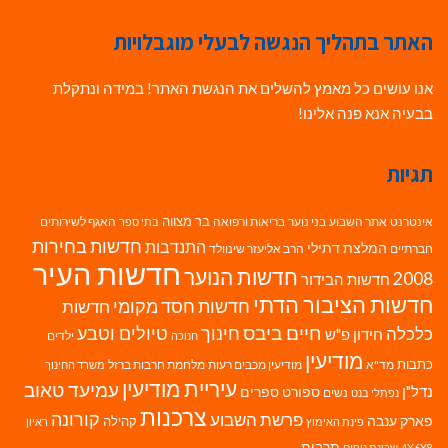
האתר בתהליך הנגשה לבעלי מוגבלויות
אנו עושים כל מאמץ להשלים את הנגשת האתר! במידה ונתקלת
בבעיה אנא פנה אלינו!
תגיות
בר מצווה
אינטרנט
אתר השבוע
בני נוער
בריאות ורפואה
האגף לשירותים
בתי ספר
חדשות בחירות
התנדבות
המלצת דתילי
חברתיים
הרב אליעזר שינוולד
חדשות העיר
חדשות הנוער
2008
חדשות הבידור
חדשות הציבור הדתי
חדשות חסד מקומי
חדשות
חיים ביבס
טיולים וטבע
כלכלה
חינוך
חידון פ"ש
ילדים
חנוכה
מודיעין
כתבות
מד"א
מודיעין מכבים רעות
מלחמת חרבות ברזל
משרד החינוך
עיריית מודיעין
עמיעד טאוב
נדל"ן
ספורט
ספרים
נשים
נפתלי בנט
צרכנות
פרשת השבוע
קורונה
פארק ענבה
קהילה
פינת האימוץ
ראיון
תרבות
4X6X8
שכונת נופים