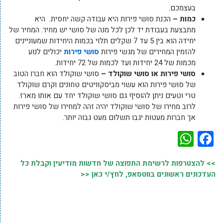
בעצמכם.
כמות –
הכנת סושי פירות היא עבודה קשה יחסית. היא
מתבצעת בעבודת יד לכן לכל מנה של סושי יש מחיר. המחיר של
יחידה הוא בין 5 עד 7 שקלים תלוי בכמות היחידות שמעוניינים
להזמין המחירים של מגשי פירות
סושי פירות
יכולים לנוע
מכמות של 24 יחידות ועד לכמות של 72 יחידות.
סושי פירות או סושי שוקולד –
סושי שוקולד הוא חברו הטוב
של סושי פירות הוא עשוי מביסקוויטים טחונים וקרם שוקולד
טרי וטעים ניתן להוסיף גם סושי שוקולד יחד עם אותו מארז.
לרוב מחירו של סושי שוקולד יהיה זהה למחירו של סושי פירות
אך חברות מעטות יגבו תשלום מעט גבוה יותר.
WhatsApp
Facebook
>> להצטרפות לרשימת התפוצה של חדשות מודיעין וקבלת כל
העדכונים ראשונים בווטסאפ, לחץ/י כאן <<