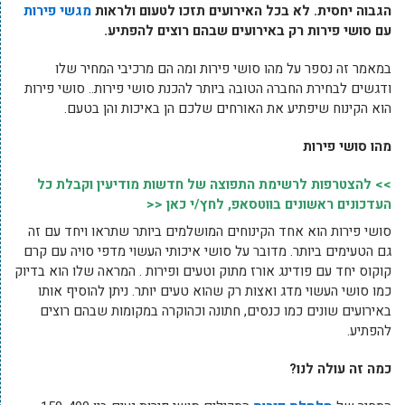
הגבוה יחסית. לא בכל האירועים תזכו לטעום ולראות
מגשי פירות
עם סושי פירות רק באירועים שבהם רוצים להפתיע.
במאמר זה נספר על מהו סושי פירות ומה הם מרכיבי המחיר שלו
ודגשים לבחירת החברה הטובה ביותר להכנת סושי פירות.. סושי פירות
הוא הקינוח שיפתיע את האורחים שלכם הן באיכות והן בטעם.
מהו סושי פירות
>> להצטרפות לרשימת התפוצה של חדשות מודיעין וקבלת כל
העדכונים ראשונים בווטסאפ, לחץ/י כאן <<
סושי פירות הוא אחד הקינוחים המושלמים ביותר שתראו ויחד עם זה
גם הטעימים ביותר. מדובר על סושי איכותי העשוי מדפי סויה עם קרם
קוקוס יחד עם פודינג אורז מתוק וטעים ופירות . המראה שלו הוא בדיוק
כמו סושי העשוי מדג ואצות רק שהוא טעים יותר. ניתן להוסיף אותו
באירועים שונים כמו כנסים, חתונה וכהוקרה במקומות שבהם רוצים
להפתיע.
כמה זה עולה לנו?