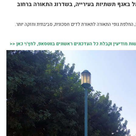
באגף תשתיות בעירייה, בשדרוג התאורה ברחוב
1 עמודי תאורה וכן, החלפת גופי התאורה לתאורת לדים חסכונית, סביבתית וחזקה יותר.
 מודיעין וקבלת כל העדכונים ראשונים בווטסאפ, לחץ/י כאן <<