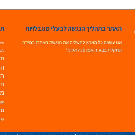
האתר בתהליך הנגשה לבעלי מוגבלויות
תג
ר
אנו עושים כל מאמץ להשלים את הנגשת האתר! במידה
אינ
ונתקלת בבעיה אנא פנה אלינו!
לשי
חדש
הנ
הד
חי
מו
נפת
טא
קהי