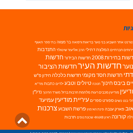
יות
בר מצווה
טרנט
אתר השבוע
בני נוער
בריאות ורפואה
האגף
בתי ספר
התנדבות
המלצת דתילי
רותים חברתיים
הרב אליעזר שינוולד
חדשות
ות בחירות 2008
חדשות הבידור
חדשות העיר
חדשות הציבור
וער
תי
חדשות חסד מקומי
חדשות כלכלה
חידון פ"ש
ים ביבס
טיולים וטבע
חינוך
כתבות
ילדים
מד"א
חנוכה
דיעין
נדל"ן
מודיעין מכבים רעות
מלחמת חרבות ברזל
משרד החינוך
עיריית מודיעין
עמיעד
ספורט
ספרים
נשים
לי בנט
צרכנות
וב
פרשת השבוע
פארק ענבה
פינת האימוץ
גלילה
קורונה
לה
תרבות
ראיון 4X6X8
שכונת נופים
לראש