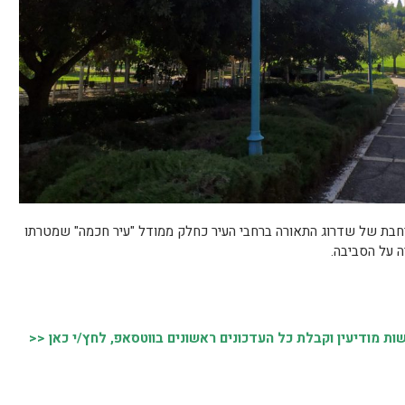
חבת של שדרוג התאורה ברחבי העיר כחלק ממודל "עיר חכמה" שמטרתו
רה על הסביבה.
 מודיעין וקבלת כל העדכונים ראשונים בווטסאפ, לחץ/י כאן <<