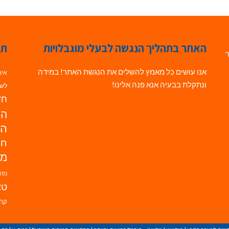
האתר בתהליך הנגשה לבעלי מוגבלויות
תג
ר
אנו עושים כל מאמץ להשלים את הנגשת האתר! במידה
אינ
ונתקלת בבעיה אנא פנה אלינו!
לשי
חדש
הנ
הד
חי
מו
נפת
טא
קהי