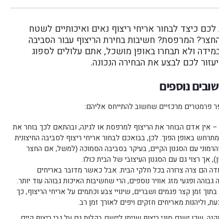
לכם כיצד לבחור אריחי ריצוף נאים ואיכותיים לשטח
החצר? המרפסת? חשיבות בחירת הריצוף עבור הסביבה
במידה ולא תבחרו באופן מושכל, אתם עלולים לספוג
עזור לכם לבצע את הבחירה הנכונה.
ובים נוספים
ר פרמטרים מרכזיים שחשוב להתייחס אליהם:
– אין אדם הבוחר את הריצוף למרפסת או לגינה, ובהתאם לכך בוחר את
מתרחש באופן הפוך. לכן, בבואכם לבחור אריחי ריצוף לסביבה החיצונית
והרמוני עם הסגנון הקיים, בעיקר בסביבה הסמוכה (למשל, אם החצר
), אך רצוי גם עם הסגנון העיצובי של הבית כולו.
ודה הם צרה צרורה בכל חלקי הבית. אבל כאשר מדובר באריחים
בוהה ופגעי מזג אוויר נוספים, הרי שחשיבות האיכות גבוהה עוד יותר.
וך זמן קצר פגמים ושברים, שינויי צבע וכתמים על אריחי הריצוף, כך
 וליהנות מאריחים חזקים ויפים לאורך זמן רב.
ה, שכן ישנם סוגי ריצוף שניתן ליישם בקלות גם על גבי ריצוף קיים