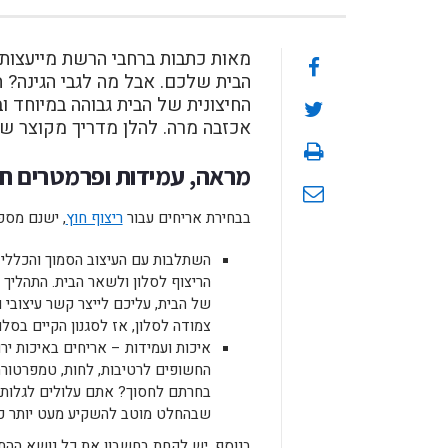
מאות כתבות ברחבי הרשת מייעצות 
הבית שלכם. אבל מה לגבי הגינה? 
החיצונית של הבית גבוהה במיוחד ו
אכזבה מרה. להלן מדריך מקוצר שי
מראה, עמידות ופרמטרים חש
בבחירת אריחים עבור
ריצוף חוץ
, ישנם מספ
השתלבות עם העיצוב הסמוך והכללי 
הריצוף לסלון ולשאר הבית. התהליך 
של הבית, עליכם לייצר קשר עיצובי 
צמודה לסלון, אז לסגנון הקיים בסלון
איכות ועמידות – אריחים באיכות יר
החשופים לרטיבות, לחות, טמפרטורה ג
בחרתם לחסוך? אתם עלולים לגלות בת
שבהחלט מוטב להשקיע מעט יותר כעת,
בנוסף, יש לקחת בחשבון את כל נושא ההתקנ