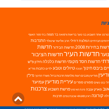
יות
בר מצווה
טרנט
אתר השבוע
בני נוער
בריאות ורפואה
האגף
בתי ספר
התנדבות
המלצת דתילי
רותים חברתיים
הרב אליעזר שינוולד
חדשות
ות בחירות 2008
חדשות הבידור
חדשות העיר
חדשות הציבור
וער
תי
חדשות חסד מקומי
חדשות כלכלה
חידון פ"ש
ים ביבס
טיולים וטבע
חינוך
כתבות
ילדים
מד"א
חנוכה
דיעין
נדל"ן
מודיעין מכבים רעות
מלחמת חרבות ברזל
משרד החינוך
עיריית מודיעין
עמיעד
ספורט
ספרים
נשים
לי בנט
צרכנות
וב
פרשת השבוע
פארק ענבה
פינת האימוץ
גליל
קורונה
לה
תרבות
ראיון 4X6X8
שכונת נופים
לרא