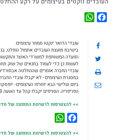
העובדים נוקטים בעיצומים על רקע ההחלט
WhatsApp
Facebook
עובדי הדואר ינקטו ממחר עיצומים.
בישיבת מועצת העובדים אתמול הוחלט, בגי
הוועדה המשותפת למשרדי האוצר והתקשורת
לעשות כן כדי לעמוד בתנאים של שוק תחרו
עובדי החברה אומרים שההחלטה אבסורדית 
במסגרת העיצומים- לא יקבלו עובדי החברה
ביום שלישי הבא יוחרפו העיצומים- יופסקו 
הפריפריה. הסניפים יקבלו קהל עד השעה 3:30 בלבד וכן תופסק חלוקת דואר דיפלומטי.
>> להצטרפות לרשימת התפוצה של חדשות
WhatsApp
Facebook
>> להצטרפות לרשימת התפוצה של חדשות