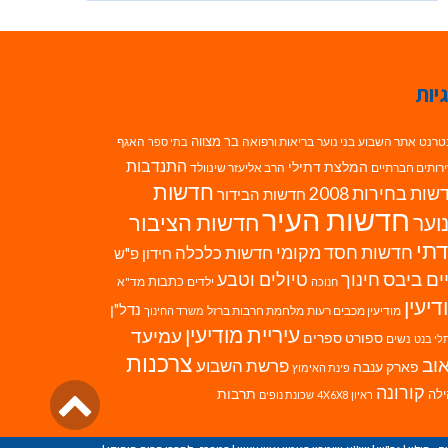
יות
בר מצווה
טרנט
אתר השבוע
בני נוער
בריאות ורפואה
האגף
בתי ספר
התנדבות
המלצת דתילי
רותים חברתיים
הרב אליעזר שינוולד
חדשות
ות בחירות 2008
חדשות הבידור
חדשות העיר
חדשות הציבור
וער
תי
חדשות חסד מקומי
חדשות כלכלה
חידון פ"ש
ים ביבס
טיולים וטבע
חינוך
כתבות
ילדים
מד"א
חנוכה
דיעין
נדל"ן
מודיעין מכבים רעות
מלחמת חרבות ברזל
משרד החינוך
עיריית מודיעין
עמיעד
ספורט
ספרים
נשים
לי בנט
צרכנות
וב
פרשת השבוע
פארק ענבה
פינת האימוץ
גליל
קורונה
לה
תרבות
ראיון 4X6X8
שכונת נופים
לרא