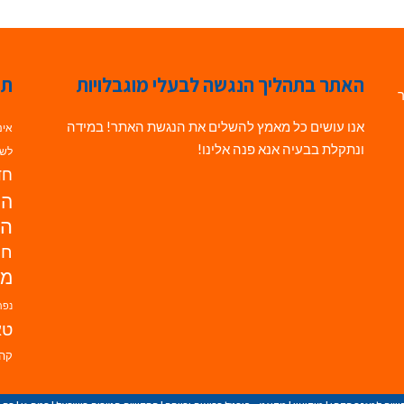
האתר בתהליך הנגשה לבעלי מוגבלויות
תג
ר
אנו עושים כל מאמץ להשלים את הנגשת האתר! במידה
אינ
ונתקלת בבעיה אנא פנה אלינו!
לשי
חדש
הנ
הד
חי
מו
נפת
טא
קהי