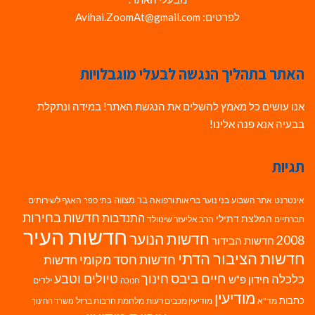
לפרטים: Avihai.ZoomAt@gmail.com
האתר בתהליך הנגשה לבעלי מוגבלויות
אנו עושים כל מאמץ להשלים את הנגשת האתר! במידה ונתקלת
בבעיה אנא פנה אלינו!
תגיות
בר מצווה
אינטרנט
אתר השבוע
בני נוער
בריאות ורפואה
האגף לשירותים
בתי ספר
חדשות בחירות
התנדבות
המלצת דתילי
חברתיים
הרב אליעזר שינוולד
חדשות העיר
חדשות הנוער
2008
חדשות הבידור
חדשות הציבור הדתי
חדשות חסד מקומי
חדשות
חיים ביבס
טיולים וטבע
כלכלה
חינוך
חידון פ"ש
ילדים
חנוכה
מודיעין
כתבות
מד"א
מודיעין מכבים רעות
מלחמת חרבות ברזל
משרד החינוך