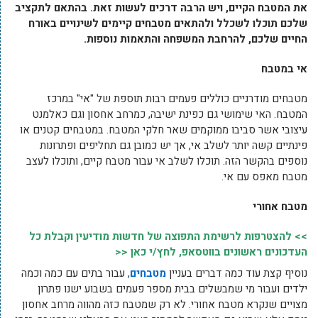
את המטבח הקיים, ויש הרבה דרכים לעשות זאת. בהתאם לתקציב
שלכם תוכלו לשכלל ולהתאים מטבחים קיימים לשינויים באורח
החיים שלכם, להרחבת המשפחה והתאמות נוספות.
אי במטבח
מטבחים מודרניים כוללים פעמים רבות תוספת של "אי" במרכז
המטבח. האי שימושי גם כפינת ישיבה, כמרחב אחסון וגם כאלמנט
עיצובי אשר סביבו ממוקמים שאר חלקי המטבח. במטבחים קטנים או
פינתיים קשה יותר לשלב אי, אך יש כמובן גם תחליפים ופתרונות
נוספים בהקשר הזה. תוכלו לשלב אי עבור מטבח קיים, ותוכלו לעצב
מטבח מאפס עם אי.
מטבח אחורי
>> להצטרפות לרשימת התפוצה של חדשות מודיעין וקבלת כל
העדכונים ראשונים בווטסאפ, לחץ/י כאן <<
נוסיף קצת עוד כמה דברים בעניין
מטבחים
, עבור בתים עם כמה וכמה
ילדים ועבור מי שמבשלים בבית מספר פעמים בשבוע ישנו פתרון
מצויים שנקרא מטבח אחורי. לא רק שמטבח כזה מהווה מרחב אחסון