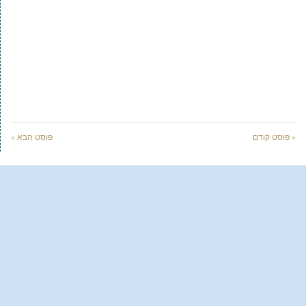
« פוסט קודם
פוסט הבא »