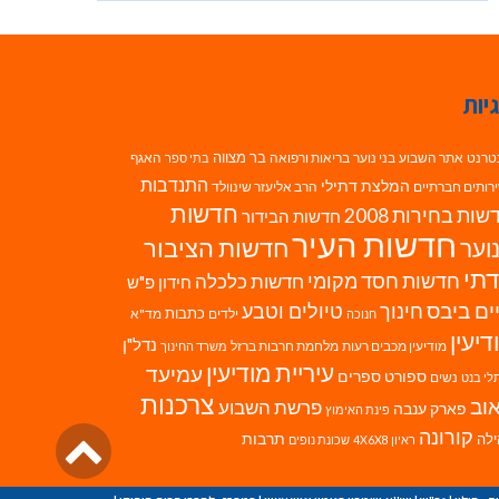
יות
בר מצווה
טרנט
אתר השבוע
בני נוער
בריאות ורפואה
האגף
בתי ספר
התנדבות
המלצת דתילי
רותים חברתיים
הרב אליעזר שינוולד
חדשות
ות בחירות 2008
חדשות הבידור
חדשות העיר
חדשות הציבור
וער
תי
חדשות חסד מקומי
חדשות כלכלה
חידון פ"ש
ים ביבס
טיולים וטבע
חינוך
כתבות
ילדים
מד"א
חנוכה
דיעין
נדל"ן
מודיעין מכבים רעות
מלחמת חרבות ברזל
משרד החינוך
עיריית מודיעין
עמיעד
ספורט
ספרים
נשים
לי בנט
צרכנות
וב
פרשת השבוע
פארק ענבה
פינת האימוץ
גליל
קורונה
לה
תרבות
ראיון 4X6X8
שכונת נופים
לרא