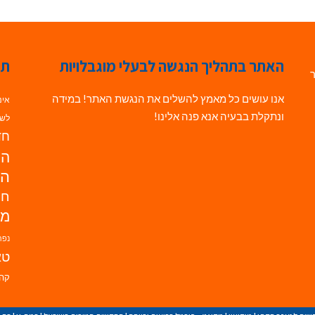
האתר בתהליך הנגשה לבעלי מוגבלויות
תג
ר
אנו עושים כל מאמץ להשלים את הנגשת האתר! במידה
אינ
ונתקלת בבעיה אנא פנה אלינו!
לשי
חדש
הנ
הד
חי
מו
נפת
טא
קהי