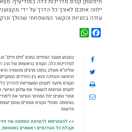
חיפשתן קורס מדריכות כלה במודיעין? מצאתם
ילווה אתכם לאורך כל הדרך על ידי מקצוענ
עזרה בזוגיות והקשר המשפחתי שהולך ונרקם 
WhatsApp
Facebook
בשבוע שעבר הסתיים במכון "מים חיים" שב
למדריכות כלה. הקורס בראשותו של הרב זכ
שליט"א משלב בתוכו מרצים מהשורה הראש
הרפואה וההלכה והוא בין היחידים המתקיים
הקורס מיועד לנשים המעוניינות להדריך כל
לנשים שרוצות להעשיר את עולמן האישי, ה
אחרי החגים יחל המחזור השישי את לימודי
בעיצומה. מנהלי הקורס אומרים שהם ישמח
חדשות.
>> להצטרפות לרשימת התפוצה של חדשו
וקבלת כל העדכונים ראשונים בווטסאפ, 