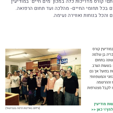
! קורס מדריכות כלה במכון 'מים חיים' במודיעין
ים בכל תחומי החיים- מהלכה ועד תחום הרפואה.
והכל בנוחות ואווירה נעימה.
מודיעין קורס
ריה בן שלמה
ונה בתחום
 בשעות הערב.
ות בפועל אך גם
זוגי והמשפחתי.
ו וההרשמה
ו לקבל מצטרפות
ת מודיעין
(צילום: באדיבות הדסה בנבנישתי)
לחץ/י כאן <<