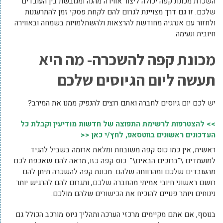
השכרת מכונת קפה יכולה ליצור אווירה מהנה ומגובשת בין העובדים
שלכם. זו גם דרך מצויינת לגרום להם לקחת פסקי זמן להתרעננות
ולחזור עם אנרגיה מחודשת להרצאות ולהשתלמויות בשמחה ובאווירה
חיובית ונעימה.
מכונת קפה להשכרה- מה היא
תעשה ליום הגיוסים שלכם
יש לכם יום גיוסים לחברה ואתם רוצים להנפיק ממנו את המירב?
>> להצטרפות לרשימת התפוצה של חדשות מודיעין וקבלת כל
העדכונים ראשונים בווטסאפ, לחץ/י כאן <<
ראשית, אין כמו כוס קפה משובחת ומלאת ארומה בשביל להגיד
למועמדים \"ברוכים הבאים\". כוס קפה כזו, מראה להם שאכפת לכם
מהעובדים שלכם ומהרווחה שלהם. מכונת קפה להשכרה תיתן להם
רושם ראשוני חיובי אמיתי מהחברה שלכם, ותגרום להם להרגיש יותר
נינוחים ויותר פנויים להוכיח את הכישורים שלהם מולכם.
בנוסף, אם אתם מקיימים מרכזי הערכה ותהליך גיוס מורכב הכולל גם