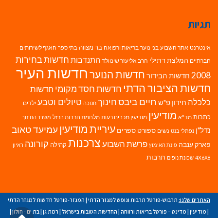
תגיות
בר מצווה
אינטרנט
אתר השבוע
בני נוער
בריאות ורפואה
האגף לשירותים
בתי ספר
חדשות בחירות
התנדבות
המלצת דתילי
חברתיים
הרב אליעזר שינוולד
חדשות העיר
חדשות הנוער
2008
חדשות הבידור
חדשות הציבור הדתי
חדשות חסד מקומי
חדשות
חיים ביבס
טיולים וטבע
כלכלה
חינוך
חידון פ"ש
ילדים
חנוכה
מודיעין
כתבות
מד"א
מודיעין מכבים רעות
מלחמת חרבות ברזל
משרד החינוך
עיריית מודיעין
עמיעד טאוב
נדל"ן
ספורט
ספרים
נשים
נפתלי בנט
צרכנות
פרשת השבוע
קורונה
פארק ענבה
קהילה
פינת האימוץ
ראיון
תרבות
4X6X8
שכונת נופים
האתרים שלנו:
תרבוש-פורטל תרבות ונופש למגזר הדתי
|
המגזר-פורטל חדשות למגזר הדתי
גל
|
מודיעין
|
מדינט – פורטל בריאות ורווחה
|
החדשות הטובות בישראל
|
רמת גן
|
בת ים - חולון
|