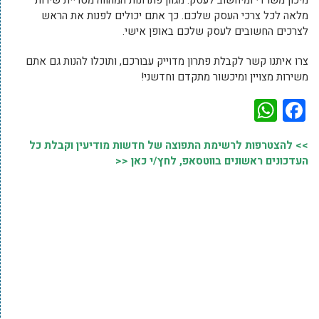
מיכון משרדי ומיחשוב לעסק. מגוון פתרונות המהווה מטריית שירות
מלאה לכל צרכי העסק שלכם. כך אתם יכולים לפנות את הראש
לצרכים החשובים לעסק שלכם באופן אישי.
צרו איתנו קשר לקבלת פתרון מדוייק עבורכם, ותוכלו להנות גם אתם
משירות מצויין ומיכשור מתקדם וחדשני!
WhatsApp
Facebook
>> להצטרפות לרשימת התפוצה של חדשות מודיעין וקבלת כל
העדכונים ראשונים בווטסאפ, לחץ/י כאן <<