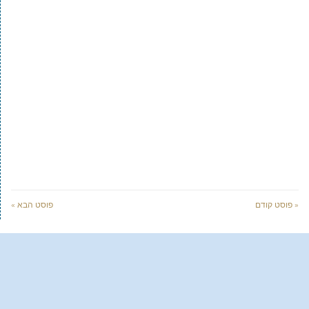
« פוסט קודם
פוסט הבא »