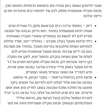
מעבר לחיסכון העצום בזמן עבודה וגם בהוצאות הכספיות כתוצאה מכך,
מכונת שקילה אוטומטית תספק לכם עוד יתרונות רבים שישדרגו את קו
הייצור שלכם:
דיוק – בתחומי צריכה רבים (ובראשם מזון), כל עשירית הגרם
עשויה להיות משמעותית במיוחד. רמת הדיוק הגבוהה של המכונה
תסייע לכם לא לטעות גם במספרים שאחרי הנקודה העשרונית.
גילוי חריגות משקל בשלב מוקדם – בתהליכי ייצור, תמיד עלולות
להתרחש טעויות שיתבטאו בחריגות משקל, במיוחד אם מעורבות
בהם גם ידיים עובדות. מכונת משקל אוטומטית תסייע לכם
לעלות על אותן טעויות בהקדם, וכפועל יוצא, לתקן את התקלה
בקו הייצור שגורמת להן. מכונת שקילה מתקדמת תתריע על כל
חריגת משקל באופן מיידי ובמידה ומדובר במכונה שגם אורזת,
תדע להפריד את המוצר הבעייתי משאר המוצרים.
מניעת סיכון בטיחותי/בריאותי – במקרי הקיצון, אי-שימוש
במכונה שכזאת עלול לעלות לכם ולחייהם של אנשים ביוקר.
תחשבו על חתיכת מתכת שנכנסה בשוגג לפריט מזון אותו אתם
מייצרים. אם היא תגיע לצלחת של פלוני, ככל הנראה הדבר יוביל
לסגירת המפעל שלכם (בשל תביעת ענק, פרסום שלילי
והשלכותיהם הקשות). מכונת שקילה תעשייתית תזהה את פער