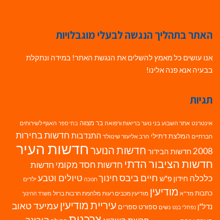
האתר בתהליך הנגשה לבעלי מוגבלויות
אנו עושים כל מאמץ להשלים את הנגשת האתר! במידה ונתקלת
בבעיה אנא פנה אלינו!
תגיות
בר מצווה
אינטרנט
אתר השבוע
בני נוער
בריאות ורפואה
האגף לשירותים
בתי ספר
חדשות בחירות
התנדבות
המלצת דתילי
חברתיים
הרב אליעזר שינוולד
חדשות העיר
חדשות הנוער
2008
חדשות הבידור
חדשות הציבור הדתי
חדשות חסד מקומי
חדשות
חיים ביבס
טיולים וטבע
כלכלה
חינוך
חידון פ"ש
ילדים
חנוכה
מודיעין
כתבות
מד"א
מודיעין מכבים רעות
מלחמת חרבות ברזל
משרד החינוך
עיריית מודיעין
עמיעד טאוב
נדל"ן
ספורט
ספרים
נשים
נפתלי בנט
צרכנות