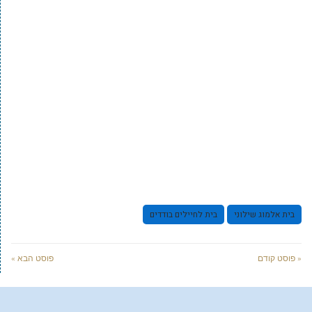
בית אלמוג שילוני
בית לחיילים בודדים
« פוסט קודם
פוסט הבא »