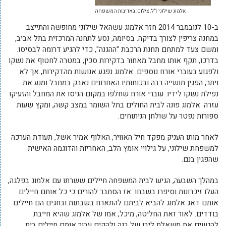
אלמוג שילוני ז"ל. צילום: באדיבות המשפחה
ב-10 לנובמבר 2014 חזר אלמוג עשהאל שילוני מחופשה והתייצב
במחנה צריפין לצורך בדיקה. בסיומה, נסע לתחנה המרכזית בתל אביב,
ומשם צעד למתחם תחנת הרכבת "ההגנה", כדי להגיע דרומה לבסיסו.
בדרכו, תקף אותו מחבל מאחור בדקירות סכין, במטרה לחטוף את נשקו
ולפגוע בעוברי אורח נוספים. אלמוג נפגע אנושות מהדקירות, אך לא
ויתר, הפגין תושייה רבה ובכוחותיו האחרונים נאבק במחבל ומנע את
נפילת נשקו לידיו. עוברי אורח שחלפו במקום הניסו את המחבל והזעיקו
עזרה. אלמוג פונה לבית החולים בתל השומר במצב קשה, ומקץ שעות
ספורות נפטר על שולחן הניתוחים.
לאחר מותו העניק מפקד חיל האוויר, האלוף אמיר אשל, תעודת הערכה
למשפחת שילוני, על גילויי אומץ הלב, האחריות והדוגמה האישית
שהפגין בנם.
במהלך השבעה, הגיעו לבית המשפחה חיילים ששרתו עם אלמוג בפלגה,
העלו זיכרונות וסיפרו בשבחו. אז הסתבר להורים כי כל אותם חיילים
אותם דאג אלמוג להביא לביתם להתארח בשבתות ובחגים הם חיילים
בודדים. לאור זאת החליטה, מיכל, אמו של אלמוג שהיא חייבת
להגשים את משאלת ליבו של בנה ולהקים עבור אותם חיילים בית