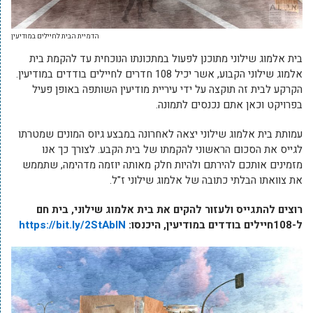
הדמיית הבית לחיילים במודיעין
בית אלמוג שילוני מתוכנן לפעול במתכונתו הנוכחית עד להקמת בית
אלמוג שילוני הקבוע, אשר יכיל 108 חדרים לחיילים בודדים במודיעין.
הקרקע לבית זה תוקצה על ידי עיריית מודיעין השותפה באופן פעיל
בפרויקט וכאן אתם נכנסים לתמונה.
עמותת בית אלמוג שילוני יצאה לאחרונה במבצע גיוס המונים שמטרתו
לגייס את הסכום הראשוני להקמתו של בית הקבע. לצורך כך אנו
מזמינים אותכם להירתם ולהיות חלק מאותה יוזמה מדהימה, שתממש
את צוואתו הבלתי כתובה של אלמוג שילוני ז"ל.
רוצים להתגייס ולעזור להקים את בית אלמוג שילוני, בית חם
ל-108חיילים בודדים במודיעין, היכנסו:
https://bit.ly/2StAbIN