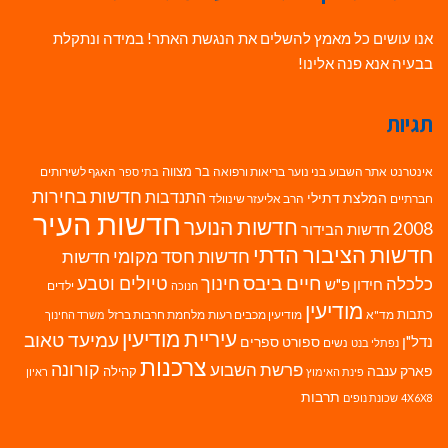
אנו עושים כל מאמץ להשלים את הנגשת האתר! במידה ונתקלת
בבעיה אנא פנה אלינו!
תגיות
בר מצווה
אינטרנט
אתר השבוע
בני נוער
בריאות ורפואה
האגף לשירותים
בתי ספר
חדשות בחירות
התנדבות
המלצת דתילי
חברתיים
הרב אליעזר שינוולד
חדשות העיר
חדשות הנוער
2008
חדשות הבידור
חדשות הציבור הדתי
חדשות חסד מקומי
חדשות
חיים ביבס
טיולים וטבע
כלכלה
חינוך
חידון פ"ש
ילדים
חנוכה
מודיעין
כתבות
מד"א
מודיעין מכבים רעות
מלחמת חרבות ברזל
משרד החינוך
עיריית מודיעין
עמיעד טאוב
נדל"ן
ספורט
ספרים
נשים
נפתלי בנט
צרכנות
פרשת השבוע
קורונה
פארק ענבה
קהילה
פינת האימוץ
ראיון
תרבות
4X6X8
שכונת נופים