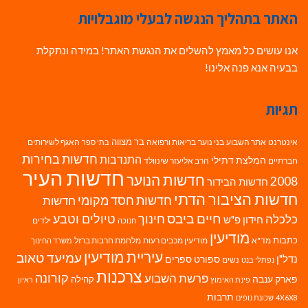
האתר בתהליך הנגשה לבעלי מוגבלויות
אנו עושים כל מאמץ להשלים את הנגשת האתר! במידה ונתקלת
בבעיה אנא פנה אלינו!
תגיות
בר מצווה
אינטרנט
אתר השבוע
בני נוער
בריאות ורפואה
האגף לשירותים
בתי ספר
חדשות בחירות
התנדבות
המלצת דתילי
חברתיים
הרב אליעזר שינוולד
חדשות העיר
חדשות הנוער
2008
חדשות הבידור
חדשות הציבור הדתי
חדשות חסד מקומי
חדשות
חיים ביבס
טיולים וטבע
כלכלה
חינוך
חידון פ"ש
ילדים
חנוכה
מודיעין
כתבות
מד"א
מודיעין מכבים רעות
מלחמת חרבות ברזל
משרד החינוך
עיריית מודיעין
עמיעד טאוב
נדל"ן
ספורט
ספרים
נשים
נפתלי בנט
צרכנות
פרשת השבוע
קורונה
פארק ענבה
קהילה
פינת האימוץ
ראיון
תרבות
4X6X8
שכונת נופים