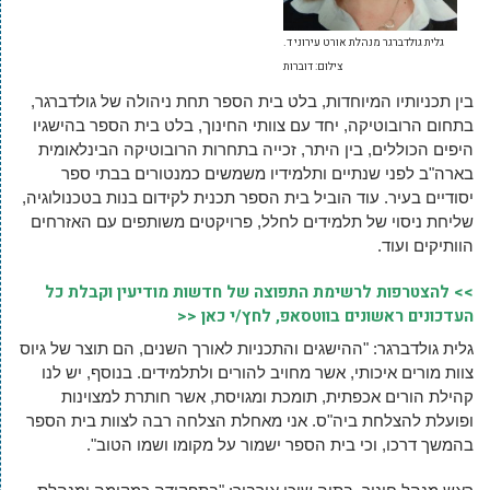
גלית גולדברגר מנהלת אורט עירוני ד.
צילום: דוברות
בין תכניותיו המיוחדות, בלט בית הספר תחת ניהולה של גולדברגר,
בתחום הרובוטיקה, יחד עם צוותי החינוך, בלט בית הספר בהישגיו
היפים הכוללים, בין היתר, זכייה בתחרות הרובוטיקה הבינלאומית
בארה"ב לפני שנתיים ותלמידיו משמשים כמנטורים בבתי ספר
יסודיים בעיר. עוד הוביל בית הספר תכנית לקידום בנות בטכנולוגיה,
שליחת ניסוי של תלמידים לחלל, פרויקטים משותפים עם האזרחים
הוותיקים ועוד
.
>> להצטרפות לרשימת התפוצה של חדשות מודיעין וקבלת כל
העדכונים ראשונים בווטסאפ, לחץ/י כאן <<
גלית גולדברגר: "ההישגים והתכניות לאורך השנים, הם תוצר של גיוס
צוות מורים איכותי, אשר מחויב להורים ולתלמידים. בנוסף, יש לנו
קהילת הורים אכפתית, תומכת ומגויסת, אשר חותרת למצוינות
ופועלת להצלחת ביה"ס. אני מאחלת הצלחה רבה לצוות בית הספר
בהמשך דרכו, וכי בית הספר ישמור על מקומו ושמו הטוב
."