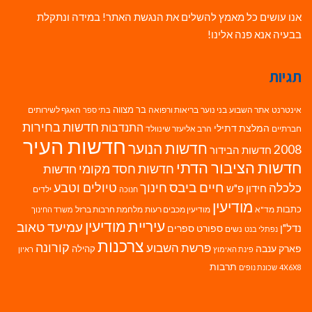
אנו עושים כל מאמץ להשלים את הנגשת האתר! במידה ונתקלת
בבעיה אנא פנה אלינו!
תגיות
בר מצווה
אינטרנט
אתר השבוע
בני נוער
בריאות ורפואה
האגף לשירותים
בתי ספר
חדשות בחירות
התנדבות
המלצת דתילי
חברתיים
הרב אליעזר שינוולד
חדשות העיר
חדשות הנוער
2008
חדשות הבידור
חדשות הציבור הדתי
חדשות חסד מקומי
חדשות
חיים ביבס
טיולים וטבע
כלכלה
חינוך
חידון פ"ש
ילדים
חנוכה
מודיעין
כתבות
מד"א
מודיעין מכבים רעות
מלחמת חרבות ברזל
משרד החינוך
עיריית מודיעין
עמיעד טאוב
נדל"ן
ספורט
ספרים
נשים
נפתלי בנט
צרכנות
פרשת השבוע
קורונה
פארק ענבה
קהילה
פינת האימוץ
ראיון
תרבות
4X6X8
שכונת נופים