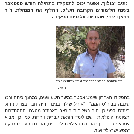
"נתיב זבולון". אפטר יכנס לתפקידו בתחילת חודש ספטמבר
בשנת הלימודים הקרובה תש"פ, ויחליף את המנהלת, ד"ר
ויויאן דיגמי, שהודיעה על סיום תפקידה.
דוד אפטר מנהל בית הספר נתיב זבולון. צילום: באדיבות
המצולם
בתפקידו האחרון שימש אפטר במשך תשע שנים, כמחנך כיתה ורכז
שכבה בביה"ס הממ"ד "אוהל שילה בנים" והיה חבר בצוות ניהול
ביה"ס. לפני כן, היה בשליחות הוראה בארה"ב מטעם "ההסתדרות
הציונית העולמית", שם לימד הוראת עברית ויהדות. כמו כן, מביא
עמו אפטר ניסיון בהדרכת פעילויות לחניכים, הדרכת נוער בפרויקט
"מסע ישראלי" ועוד.