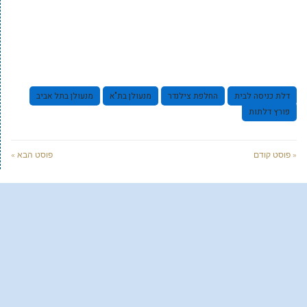
דלת כניסה לבית
החלפת צילנדר
מנעולן בת"א
מנעולן בתל אביב
פורץ דלתות
« פוסט קודם
פוסט הבא »