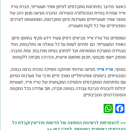
כאשר מדובר בפתרונות מתקדמים לסינון אוויר תעשייתי, חברת טריו
אייר עומדת בחזית הטכנולוגיה והשירות. החברה מציעה מגוון רחב של
מסנני אוויר תעשייתיים ומערכות סינון מתקדמות, המותאמות לצרכים
הספציפיים של כל לקוח ותעשייה.
המומחים של טריו אייר מביאים ניסיון עשיר וידע מקיף בתחום סינון
האוויר התעשייתי. הם זמינים לענות על כל שאלה או התלבטות, החל
מבחירת המערכת המתאימה ועד לפתרון בעיות מורכבות. צוות החברה
מספק ייעוץ מקצועי, תכנון מותאם אישית, והדרכה מקיפה ללקוחות.
בנוסף,
טריו אייר
מציעה שירותי תחזוקה ותמיכה טכנית ברמה גבוהה,
המבטיחים ביצועים אופטימליים ואורך חיים מרבי של מערכות הסינון.
עם הפתרונות המתקדמים והתמיכה המקצועית של טריו אייר, תעשיות
יכולות להבטיח סביבת עבודה בטוחה ונקייה, תוך עמידה בכל התקנות
והסטנדרטים הסביבתיים.
WhatsApp
Facebook
>> להצטרפות לרשימת התפוצה של חדשות מודיעין וקבלת כל
העדכונים ראשונים בווטסאפ, לחץ/י כאן <<