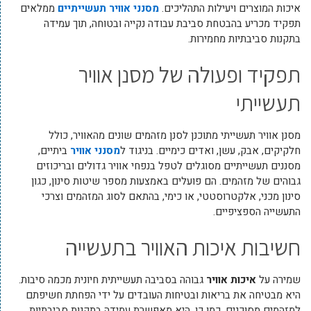
איכות המוצרים ויעילות התהליכים.
מסנני אוויר תעשייתיים
ממלאים
תפקיד מכריע בהבטחת סביבת עבודה נקייה ובטוחה, תוך עמידה
בתקנות סביבתיות מחמירות.
תפקיד ופעולה של מסנן אוויר
תעשייתי
מסנן אוויר תעשייתי מתוכנן לסנן מזהמים שונים מהאוויר, כולל
חלקיקים, אבק, עשן, ואדים כימיים. בניגוד ל
מסנני אוויר
ביתיים,
מסננים תעשייתיים מסוגלים לטפל בנפחי אוויר גדולים ובריכוזים
גבוהים של מזהמים. הם פועלים באמצעות מספר שיטות סינון, כגון
סינון מכני, אלקטרוסטטי, או כימי, בהתאם לסוג המזהמים וצרכי
התעשייה הספציפיים.
חשיבות איכות האוויר בתעשייה
שמירה על
איכות אוויר
גבוהה בסביבה תעשייתית חיונית מכמה סיבות.
היא מבטיחה את בריאות ובטיחות העובדים על ידי הפחתת חשיפתם
למזהמים מסוכנים. כמו כן, היא מאפשרת עמידה בתקנות סביבתיות