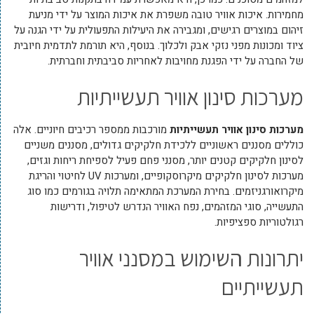
מחמירות. איכות אוויר טובה משפרת את איכות המוצר על ידי מניעת
זיהום במוצרים רגישים, ומגבירה את היעילות התפעולית על ידי הגנה על
ציוד ומכונות מפני נזקי אבק ולכלוך. בנוסף, היא תורמת לתדמית חיובית
של החברה על ידי הפגנת מחויבות לאחריות סביבתית וחברתית.
מערכות סינון אוויר תעשייתיות
מערכות סינון אוויר תעשייתיות
מורכבות ממספר רכיבים חיוניים. אלה
כוללים מסננים ראשוניים ללכידת חלקיקים גדולים, מסננים משניים
לסינון חלקיקים קטנים יותר, מסנני פחם פעיל לספיחת ריחות וגזים,
מערכות לסינון חלקיקים מיקרוסקופיים, ומערכות UV לחיטוי והריגת
מיקרואורגניזמים. בחירת המערכת המתאימה תלויה בגורמים כמו סוג
התעשייה, סוגי המזהמים, נפח האוויר הנדרש לטיפול, ודרישות
רגולטוריות ספציפיות.
יתרונות השימוש במסנני אוויר
תעשייתיים