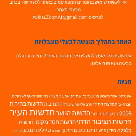
אין לעשות שימוש בחומרים המפורסמים באתר ללא אישור בכתב
מבעלי האתר.
לפרטים: Avihai.ZoomAt@gmail.com
האתר בתהליך הנגשה לבעלי מוגבלויות
אנו עושים כל מאמץ להשלים את הנגשת האתר! במידה ונתקלת
בבעיה אנא פנה אלינו!
תגיות
בר מצווה
אינטרנט
אתר השבוע
בני נוער
בריאות ורפואה
האגף לשירותים
בתי ספר
חדשות בחירות
התנדבות
המלצת דתילי
חברתיים
הרב אליעזר שינוולד
חדשות העיר
חדשות הנוער
2008
חדשות הבידור
חדשות הציבור הדתי
חדשות חסד מקומי
חדשות
חיים ביבס
טיולים וטבע
כלכלה
חינוך
חידון פ"ש
ילדים
חנוכה