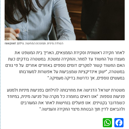
הטרדה מינית. תמונהת המחשה. צילום: rawpixel
לאחר חקירה ראשונית וסקירת הממצאים, האריך בית המשפט את
מעצרו של החשוד עד למחר, והחקירה נמשכת. במשטרה בודקים כעת
האם החשוד קשור למקרים דומים נוספים באזורים אחרים. על פי גורם
במשטרה, "ישנן אינדיקציות שמצביעות על אפשרות למעורבותו
במעשים נוספים, אך נדרשת בדיקה מעמיקה."
משטרת ישראל הדגישה את מחויבותה להילחם בפגיעות מיניות ולמנוע
פגיעות נוספות: "אנו רואים בחומרה כל מקרה של פגיעה מינית, במיוחד
כשמדובר בקטינים. אנו פועלים בנחישות לאתר את המעורבים
ולהביאם לדין תוך הבטחת מיצוי החקירה והענישה."
WhatsApp
Facebook