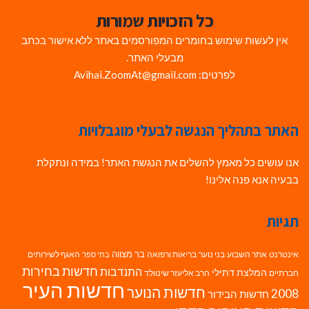
כל הזכויות שמורות
אין לעשות שימוש בחומרים המפורסמים באתר ללא אישור בכתב
מבעלי האתר.
לפרטים: Avihai.ZoomAt@gmail.com
האתר בתהליך הנגשה לבעלי מוגבלויות
אנו עושים כל מאמץ להשלים את הנגשת האתר! במידה ונתקלת
בבעיה אנא פנה אלינו!
תגיות
בר מצווה
אינטרנט
אתר השבוע
בני נוער
בריאות ורפואה
האגף לשירותים
בתי ספר
חדשות בחירות
התנדבות
המלצת דתילי
חברתיים
הרב אליעזר שינוולד
חדשות העיר
חדשות הנוער
2008
חדשות הבידור