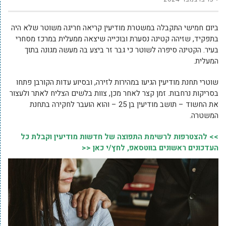
ביום חמישי התקבלה במשטרת מודיעין קריאה חריגה משוטר שלא היה
בתפקיד, שזיהה קטינה נסערת ובוכייה שיצאה ממעלית במרכז מסחרי
בעיר. הקטינה סיפרה לשוטר כי גבר זר ביצע בה מעשה מגונה בתוך
המעלית.
שוטרי תחנת מודיעין הגיעו במהירות לזירה, ובסיוע עדות הקורבן פתחו
בסריקות נרחבות. זמן קצר לאחר מכן, צוות בלשים הצליח לאתר ולעצור
את החשוד – תושב מודיעין בן 25 – והוא הועבר לחקירה בתחנת
המשטרה.
>> להצטרפות לרשימת התפוצה של חדשות מודיעין וקבלת כל
העדכונים ראשונים בווטסאפ, לחץ/י כאן <<