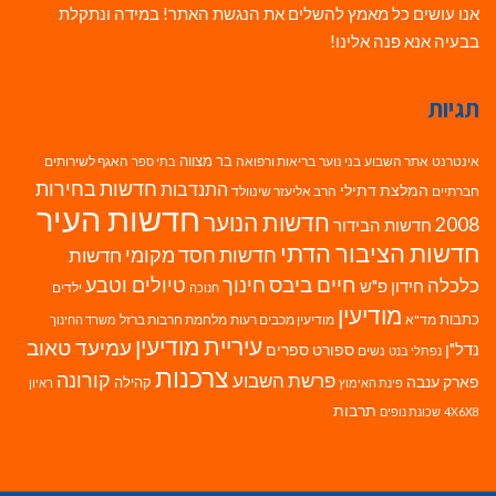
אנו עושים כל מאמץ להשלים את הנגשת האתר! במידה ונתקלת
בבעיה אנא פנה אלינו!
תגיות
בר מצווה
אינטרנט
אתר השבוע
בני נוער
בריאות ורפואה
האגף לשירותים
בתי ספר
חדשות בחירות
התנדבות
המלצת דתילי
חברתיים
הרב אליעזר שינוולד
חדשות העיר
חדשות הנוער
2008
חדשות הבידור
חדשות הציבור הדתי
חדשות חסד מקומי
חדשות
חיים ביבס
טיולים וטבע
כלכלה
חינוך
חידון פ"ש
ילדים
חנוכה
מודיעין
כתבות
מד"א
מודיעין מכבים רעות
מלחמת חרבות ברזל
משרד החינוך
עיריית מודיעין
עמיעד טאוב
נדל"ן
ספורט
ספרים
נשים
נפתלי בנט
צרכנות
פרשת השבוע
קורונה
פארק ענבה
קהילה
פינת האימוץ
ראיון
תרבות
4X6X8
שכונת נופים