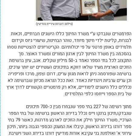
(צילום: דוברות עיריית מודיעין)
הפרמטרים שנבדקו ע"י משרד החינוך כללו הישגים חברתיים, זכאות
לבגרות, קליטת ילדי חינוך מיוחד, טוהר הבחינות, שיעורי גיוס וקידום
תלמידים באופן פרטני על פי יכולותיהם. הקריטריונים להצטיינות נוסחו
בהסכמה בין משרד החינוך לבין ארגון המורים ומשרד האוצר. סך
התקצוב לכל בתי הספר נאמד ב-50 מיליון שקלים. אגב, עיון ברשימת
הזוכים הארצית מעיד שלאו דווקא בתיכונים העשירים יש יותר ערכים.
ברשימה שפורסמה ניתן לראות מגוון ערים; דרום וצפון, מרכז ופריפריה
וכן ערים ערביות ויהודיות כאחד. זאת ככל הנראה מכיוון שברשימה לא
נכללים כלל הישגים לימודיים, אלא רק פרמטרים הקשורים לדרך ארץ
של בית הספר וייחסו כלפי התלמידים.
מתוך רשימה של 227 בתי ספר שנבחרו מבין כ-700 תיכונים
שנבדקו,תיכון ברנקו וייס נכלל בדירוג הראשון ברשימה של בתי הספר
הערכיי, משרד החינוך חילק את הזוכים לארבע מדרגות, כאשר 79 בתי
ספר דורגו בדירוג הראשון, קיבלו את המענק הכספי הגבוה ביותר, תיכון
עירוני א' ואולפנת בני עקיבא אורות מודיעין דורגו בדירוג השני וישיבת