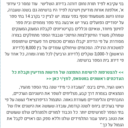
בני עקיבא לפיד תורת נחום דורגה בדירוג השלישי. עוד נמסר כי עירוני
א', אולפנת אורות מודיעין וישיבת לפיד היו ברשימה גם בשנה שעברה,
שזהו הישג משמעותי נוסף בפני עצמו. יש לציין כי בקרב 14 בתי ספר
על יסודיים הפועלים בעיר יש ארבעה בתי ספר צומחים ובית ספר
לחינוך מיוחד, שאינם נכללים בקריטריונים לקבלת המענק.המענקים
שמחלק משרד החינוךלצוות החינוכי שבבתי הספר מתחלקים בצורה
מסודרת: על פי הדירוג יקבלו המורים סכומים חד פעמיים שיתווספו
למשכורת הרגילה. הסכומים שיחולקו עומדים על בין 8,000 (לדירוג
הראשון) ל-3,000 שקלים (לדירוג הרביעי) לכל מורה ומורה, כל אחד על
פי דירוג בית הספר ברשימה.
>> להצטרפות לרשימת התפוצה של חדשות מודיעין וקבלת כל
העדכונים ראשונים בווטסאפ, לחץ/י כאן <<
ראש העיר, חיים ביבס: "העובדה כי מידי שנה בתי הספר מהעיר,
הנמצאים בצמרת דרך קבע, מצליחים לשפר את הישגיהם הערכיים,
החברתיים והלימודיים מעוררת גאווה. התגמול הדיפרנציאלי נעשה על פי
שינוי בערכים ביחס לשנה קודמת, עובדה שעושה את הישגים אלו של
בתי הספר למרשימים יותר. כל הכבוד למורים ולמנהלים שלנו שעושים
את הטוב ביותר עבור התלמידים שלנו וללא ספק הם ראויים לקבל את
הגמול על כך."