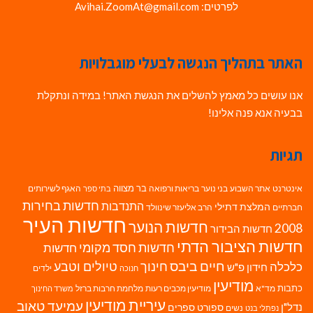
לפרטים: Avihai.ZoomAt@gmail.com
האתר בתהליך הנגשה לבעלי מוגבלויות
אנו עושים כל מאמץ להשלים את הנגשת האתר! במידה ונתקלת
בבעיה אנא פנה אלינו!
תגיות
בר מצווה
אינטרנט
אתר השבוע
בני נוער
בריאות ורפואה
האגף לשירותים
בתי ספר
חדשות בחירות
התנדבות
המלצת דתילי
חברתיים
הרב אליעזר שינוולד
חדשות העיר
חדשות הנוער
2008
חדשות הבידור
חדשות הציבור הדתי
חדשות חסד מקומי
חדשות
חיים ביבס
טיולים וטבע
כלכלה
חינוך
חידון פ"ש
ילדים
חנוכה
מודיעין
כתבות
מד"א
מודיעין מכבים רעות
מלחמת חרבות ברזל
משרד החינוך
עיריית מודיעין
עמיעד טאוב
נדל"ן
ספורט
ספרים
נשים
נפתלי בנט