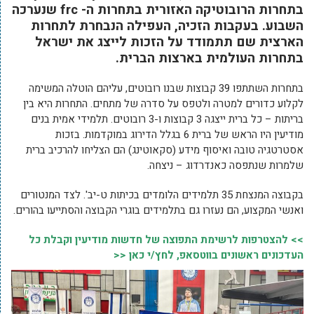
בתחרות הרובוטיקה האזורית בתחרות ה- frc שנערכה
השבוע. בעקבות הזכיה, העפילה הנבחרת לתחרות
הארצית שם תתמודד על הזכות לייצג את ישראל
בתחרות העולמית בארצות הברית.
בתחרות השתתפו 39 קבוצות שבנו רובוטים, עליהם הוטלה המשימה
לקלוע כדורים למטרה ולטפס על סדרה של מתחים. התחרות היא בין
בריתות – כל ברית ייצגה 3 קבוצות ו-3 רובוטים. תלמידי אמית בנים
מודיעין היו הראש של ברית 6 בגלל הדירוג במוקדמות. בזכות
אסטרטגיה טובה ואיסוף מידע (סקאוטינג) הם הצליחו להרכיב ברית
שלמרות שנתפסה כאנדרדוג – ניצחה.
בקבוצה המנצחת 35 תלמידים הלומדים בכיתות ט-יב'. לצד המנטורים
ואנשי המקצוע, הם נעזרו גם בתלמידים בוגרי הקבוצה והסתייעו בהורים.
>> להצטרפות לרשימת התפוצה של חדשות מודיעין וקבלת כל
העדכונים ראשונים בווטסאפ, לחץ/י כאן <<