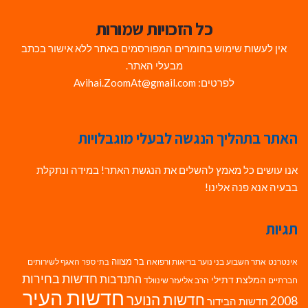
כל הזכויות שמורות
אין לעשות שימוש בחומרים המפורסמים באתר ללא אישור בכתב
מבעלי האתר.
לפרטים: Avihai.ZoomAt@gmail.com
האתר בתהליך הנגשה לבעלי מוגבלויות
אנו עושים כל מאמץ להשלים את הנגשת האתר! במידה ונתקלת
בבעיה אנא פנה אלינו!
תגיות
בר מצווה
אינטרנט
אתר השבוע
בני נוער
בריאות ורפואה
האגף לשירותים
בתי ספר
חדשות בחירות
התנדבות
המלצת דתילי
חברתיים
הרב אליעזר שינוולד
חדשות העיר
חדשות הנוער
2008
חדשות הבידור