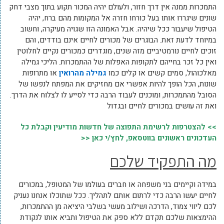
התמכרות ממנה אין דרך חזור, ולעולם יהיה המכור תקוע בתוך מצבי דחק
שונים שיגררו אותו בעל כורחו חזרה אל המקומות מהם ברח, יהיה
הטיפול שיעבור ככל שיהיה. אבל האמונה הזו שגויה מעיקרה, וחשוב
במיוחד לדעת זאת. הבוגרים של מכורים לחיים אינם בודדים, והם
זוכים לחיים נורמטיביים מזה שנים, מוגדרים כמכורים נקיים לחלוטין
ואין כל זכר בחייהם לתקופות האפלות של ההתמכרות. הליכי גמילה
מאלכוהול, סמים קשים או קלים כמו
גמילה מהרואין
או מתרופות
שונות, הכל הופך להיות אפשרי אם מחזיקים את המפתח לנפשו של
הסובל מהתמכרות, ומוכנים לעבוד הרבה כדי לסייע לו לצלוח את הדרך.
ואת זה עושים במכורים לחיים ובגדול
>> להצטרפות לרשימת התפוצה של חדשות מודיעין וקבלת כל
העדכונים ראשונים בווטסאפ, לחץ/י כאן <<
מה התפקיד שלכם
במידה וקיימים בני משפחה או חברים בעולמו של המטופל, במכורים
לחיים יעשו הרבה כדי לרתום אותם לתהליך. ככל שתוכלו אנחנו נעניק
לכם ליווי צמוד, הדרכה ושילוב מעשי בשלבי היציאה מן ההתמכרות,
ההימצאות שלכם תקדם ללא ספק את הטיפול ותביא אותו לנקודת