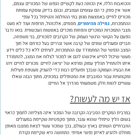
והכואבות הללו, אין הכוונה כעת לקשיים הנפש של המכורים עצמם,
אשר אין ספק כי הם עצומים ועצובים, ובהם בדיוק עוסקת עמותת
מכורים לחיים באמצעות מגוון בתי ההחלמה והטיפול בכל ענפי
ההתמכרות,
גמילה מהימורים
, מסמים, אלכוהול, תרופות ועוד לא מעט
מצבי התמכרות המוכרים והפחות מוכרים באנושות העכשווית. בואו נדבר
הפעם על הקושי הרגשי העמוק של הקרובים למכורים, בני משפחה,
חברים ומעגלים שונים של קרבה אשר נגררים בעל כורחם אל תוך
המצב הנפשי של המתמודד עם ההתמכרות, לעיתים ללא כל כלים וידע
מעשי שיכול לסייע איכשהו להם או למכור לצלוח את המצב, להתמודד
איתו ולהתחיל תהליך עמוק ומרפא של יציאה לחיים. מכורים לחיים זיהו
את הבעיה העמוקה שבכך ופועלים רבות כדי להעניק מעטפת פעילות
ומקצועיות עבור הסובבים את המטופלים במכונים, מתוך הבנה שאלו
עשויים להוות חלק משמעותי מהדרך אל החיים.
אז יש מה לעשות?
במרבית המקרים הסביבה הקרובה של המכור אינה מצליחה לתמוך כראוי
בשום הליך טיפולי שהוא עובר, מתוך סקפטיות שקיימת במעגלים
החברתיים השונים בארץ ובעולם, בכך שמכור עשוי לצאת ממצבו מאופן
מוחלט ולהגיע לאיזון נפשי אמיתי. התחושה היא שקיימת נקודת