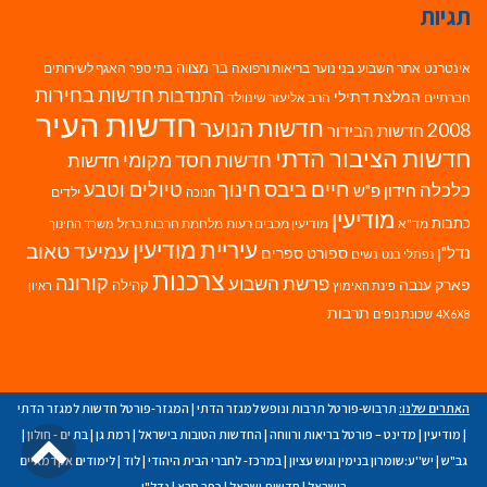
תגיות
בר מצווה
אינטרנט
אתר השבוע
בני נוער
בריאות ורפואה
האגף לשירותים
בתי ספר
חדשות בחירות
התנדבות
המלצת דתילי
חברתיים
הרב אליעזר שינוולד
חדשות העיר
חדשות הנוער
2008
חדשות הבידור
חדשות הציבור הדתי
חדשות חסד מקומי
חדשות
חיים ביבס
טיולים וטבע
כלכלה
חינוך
חידון פ"ש
ילדים
חנוכה
מודיעין
כתבות
מד"א
מודיעין מכבים רעות
מלחמת חרבות ברזל
משרד החינוך
עיריית מודיעין
עמיעד טאוב
נדל"ן
ספורט
ספרים
נשים
נפתלי בנט
צרכנות
פרשת השבוע
קורונה
פארק ענבה
קהילה
פינת האימוץ
ראיון
תרבות
4X6X8
שכונת נופים
האתרים שלנו:
תרבוש-פורטל תרבות ונופש למגזר הדתי
|
המגזר-פורטל חדשות למגזר הדתי
גל
|
מודיעין
|
מדינט – פורטל בריאות ורווחה
|
החדשות הטובות בישראל
|
רמת גן
|
בת ים - חולון
|
גב"ש
|
יש''ע:שומרון בנימין וגוש עציון
|
במרכז- לחברי הבית היהודי
|
לוד
|
לימודים אקדמאיים
בישראל
|
חדשות ישראל
|
כפר סבא
|
נדל"ן