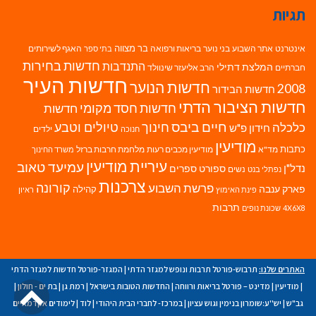
תגיות
בר מצווה
אינטרנט
אתר השבוע
בני נוער
בריאות ורפואה
האגף לשירותים
בתי ספר
חדשות בחירות
התנדבות
המלצת דתילי
חברתיים
הרב אליעזר שינוולד
חדשות העיר
חדשות הנוער
2008
חדשות הבידור
חדשות הציבור הדתי
חדשות חסד מקומי
חדשות
חיים ביבס
טיולים וטבע
כלכלה
חינוך
חידון פ"ש
ילדים
חנוכה
מודיעין
כתבות
מד"א
מודיעין מכבים רעות
מלחמת חרבות ברזל
משרד החינוך
עיריית מודיעין
עמיעד טאוב
נדל"ן
ספורט
ספרים
נשים
נפתלי בנט
צרכנות
פרשת השבוע
קורונה
פארק ענבה
קהילה
פינת האימוץ
ראיון
תרבות
4X6X8
שכונת נופים
האתרים שלנו:
תרבוש-פורטל תרבות ונופש למגזר הדתי
|
המגזר-פורטל חדשות למגזר הדתי
גל
|
מודיעין
|
מדינט – פורטל בריאות ורווחה
|
החדשות הטובות בישראל
|
רמת גן
|
בת ים - חולון
|
גב"ש
|
יש''ע:שומרון בנימין וגוש עציון
|
במרכז- לחברי הבית היהודי
|
לוד
|
לימודים אקדמאיים