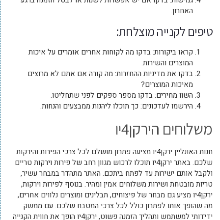
גמישות: בדקו אם יש אפשרות לשנות או לבטל הזמנה ברגע
האחרון.
טיפים לקנייה מוצלחת:
קראו ביקורות: בדקו מה לקוחות אחרים אומרים על איכות
המוצרים והשירות.
בדקו את מדיניות ההחזרות: מה קורה אם אתם לא מרוצים
מאיכות המוצרים?
השוו מחירים: בדקו מספר ספקים לפני שתחליטו.
הירשמו לעדכונים: כך תוכלו ליהנות ממבצעים והנחות.
משלוחים הירקן4יו
חנות האונליין ירקן4יו מציעה פתרון מושלם לכל צרכי הפירות והירקות
שלכם. באתר ירקן4יו תוכלו לרכוש מגוון רחב של פירות וירקות טריים
ולקבל אותם ישירות עד לפתח ביתכם. האתר מתהדר במבחר עשיר,
טריות מובטחת ושירות משלוחים אמין ומהיר. בנוסף לפירות וירקות,
ירקן4יו מציע גם מבחר של פיצוחים, תבלינים ומוצרים נלווים אחרים,
מה שהופך אותו לפתרון כולל לכל צרכי המטבח שלכם. עם ממשק
ידידותי למשתמש ותהליך הזמנה פשוט, ירקן4יו הופך את חווית הקנייה