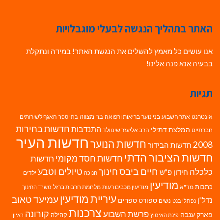
האתר בתהליך הנגשה לבעלי מוגבלויות
אנו עושים כל מאמץ להשלים את הנגשת האתר! במידה ונתקלת
בבעיה אנא פנה אלינו!
תגיות
בר מצווה
אינטרנט
אתר השבוע
בני נוער
בריאות ורפואה
האגף לשירותים
בתי ספר
חדשות בחירות
התנדבות
המלצת דתילי
חברתיים
הרב אליעזר שינוולד
חדשות העיר
חדשות הנוער
2008
חדשות הבידור
חדשות הציבור הדתי
חדשות חסד מקומי
חדשות
חיים ביבס
טיולים וטבע
כלכלה
חינוך
חידון פ"ש
ילדים
חנוכה
מודיעין
כתבות
מד"א
מודיעין מכבים רעות
מלחמת חרבות ברזל
משרד החינוך
עיריית מודיעין
עמיעד טאוב
נדל"ן
ספורט
ספרים
נשים
נפתלי בנט
צרכנות
פרשת השבוע
קורונה
פארק ענבה
קהילה
פינת האימוץ
ראיון