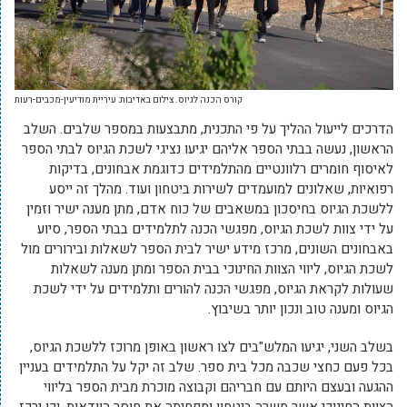
קורס הכנה לגיוס. צילום באדיבות: עיריית מודיעין-מכבים-רעות
הדרכים לייעול ההליך על פי התכנית, מתבצעות במספר שלבים. השלב
הראשון, נעשה בבתי הספר אליהם יגיעו נציגי לשכת הגיוס לבתי הספר
לאיסוף חומרים רלוונטיים מהתלמידים כדוגמת אבחונים, בדיקות
רפואיות, שאלונים למועמדים לשירות ביטחון ועוד. מהלך זה ייסע
ללשכת הגיוס בחיסכון במשאבים של כוח אדם, מתן מענה ישיר וזמין
על ידי צוות לשכת הגיוס, מפגשי הכנה לתלמידים בבתי הספר, סיוע
באבחונים השונים, מרכז מידע ישיר לבית הספר לשאלות ובירורים מול
לשכת הגיוס, ליווי הצוות החינוכי בבית הספר ומתן מענה לשאלות
שעולות לקראת הגיוס, מפגשי הכנה להורים ותלמידים על ידי לשכת
הגיוס ומענה טוב ונכון יותר בשיבוץ.
בשלב השני, יגיעו המלש"בים לצו ראשון באופן מרוכז ללשכת הגיוס,
בכל פעם כחצי שכבה מכל בית ספר. שלב זה יקל על התלמידים בעניין
ההגעה ובעצם היותם עם חבריהם וקבוצה מוכרת מבית הספר בליווי
הצוות החינוכי אשר משרה ביטחון ומפחיתה את חוסר הוודאות, וכן ירכז