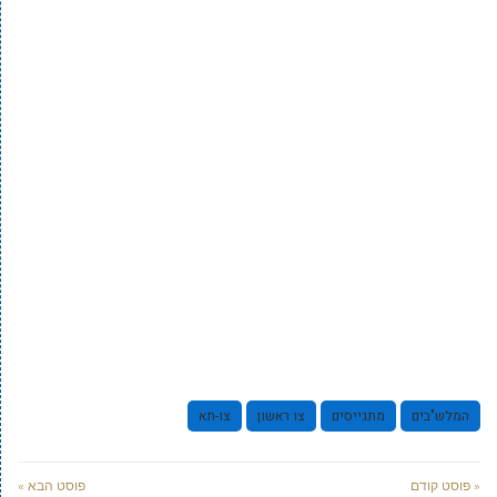
המלש"בים
מתגייסים
צו ראשון
צו-תא
« פוסט קודם
פוסט הבא »