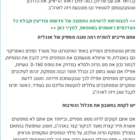
(בדואר אם עם שליח), כמה ימים לאחר הריאיון, את הדרכון
שהתבקשתם להשאיר ובו מוטבעת ויזה לארה"ב.
>> להצטרפות לרשימת התפוצה של חדשות מודיעין וקבלת כל
העדכונים ראשונים בווטסאפ, לחץ/י כאן <<
אתם חייבים להוכיח רמה טובה מספיק של אנגלית
מכיוון שהטפסים והמידע באתר האינטרנט של משרד הפנים האמריקני
הם באנגלית, מי שימלא מטעמכם את הטפסים חייב להבין את ההנחיות,
לבחור נכון את סוג הויזה ולמלא במדויק את טופס D-160. טעויות,
אפילו אם נעשו בתום לב ובגלל חוסר הבנה מספקת, יגרמו לעיכובים
ובמקרים מסוימים אפילו לכך שבקשתכם תידחה. חשוב לדעת
שמקרים שמסתבכים עלולים להקשות עליכם גם בעתיד, כאשר תרצו
לקבל שוב ויזה לארה"ב.
יש לקחת בחשבון את מכלול הנסיבות
אם אתם זקוקים לויזה מסוג מסויים, ובייחוד אם אתם לא מחפשים
אשרת תייר קצרת מועד לביקור קצר בארה"ב, חשוב שתפעלו בהתאם
בתהליך הנפקת הויזה שלכם, על מילוי הטפסים המקוונים והראיון
במקום – מפני שהליך הוצאת הויזה אינו זהה למי שמגיעים למטרות