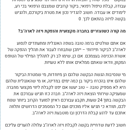
עבודה, קבלת טיפול רפואי, ביקור קרובים שמצבם הרפואי בכי רע,
לימודים או עבודה. חשוב להגדיר נכון את מטרת ביקורכם, ולהגיש
בקשה לויזה בהתאם לכך. 0
מה קורה כשנעזרים בחברה מקצועית והנפקת ויזה לארה"ב?
אם אתם שולטים ברמה טובה בשפה האנגלית ומתעתדים לנסוע
לארה"ב לביקור תיירותי – ייתכן שתבחרו לעבור את תהליך ההפקה של
אשרת הכניסה בעצמכם. אם כן, שימו לב רק לתהליך המילוי של הטופס
המקוון, וודאו שאתם ממלאים אותו ללא טעויות.
מי שנסיבות הגשת הבקשה שלהם הן מיוחדות, מי שמטרת הביקור
שלהם אינו בהכרח ביקור בן כמה ימים במדינה, או מי שהאנגלית שלהם
היא לא מספיק טובה – טוב יעשו אם יפנו לקבלת ליווי מקצועי מחברה
שמעניקה שירותי הוצאת ויזה לארה"ב. חברה כזו תגיש עבורכם את
הבקשה בתוך 24 שעות, תקבע עבורכם ראיון למועד הקרוב ביותר שנוח
לכם, תוודא כי תגיעו אליו מוכנים ועם כל המסמכים הדרושים ותלווה
אתכם עד לרגע קבלת הדרכון ובו מוטבעת ויזה לארה"ב.
חשוב לדעת שדחיית בקשה לקבלת ויזה לארה"ב עלולה להערים עליכם