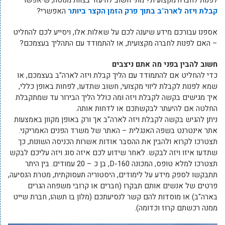
לפנות לחברה מקצועית? מתי חשוב להיעזר בצוות מנוסה, שיאפשר
קבלת ויזה לארה"ב בתוך פרק הזמן הקצר ביותר
האפשרי?
אספנו עבורכם מידע שיענה לכם על שאלות אלו, ויסייע לכם להחליט
– האם לפנות לחברה מקצועית, או להתמודד עם התהליך בעצמכם?
חשוב להבין בפני מה אתם ניצבים
כדי להחליט אם להתמודד עם הליך קבלת ויזה לארה"ב בעצמכם, או
שמא לפנות לקבלת ליווי מקצועי, חשוב שתדעו, לפחות באופן כללי,
איך מגישים בקשה לקבלת ויזה ומה כולל הליך הבירור עד שמתקבלת
החלטה אם להיעתר לבקשתכם או לדחות אותה.
ניתן להגיש בקשה לקבלת ויזה לארה"ב אך ורק באופן מקוון באמצעות
אתר אינטרנט בשפה האנגלית – האתר של משרד הפנים האמריקני.
תצטרכו לקרוא ולהבין את ההסבר אודות אשרות הכניסה השונות, כך
שתדעו איזו ויזה לבקש. לאחר שידוע לכם איזה סוג ויזה עליכם לבקש
תצטרכו למלא טופס, המכונה D-160, בן כ – 20 עמודים. בין היתר
תתבקשו לספק מידע על לימודים, היסטוריה תעסוקתית, מטרת הנסיעה,
פרטים של אנשים אותם תבקרו (חברים או קרובי משפחה הגרים
בארה"ב) או מוסדות להם קשר לנסיעתכם (מלון בו תשהו, חברת שייט
ממנה רכשתם קרוז וכדומה).