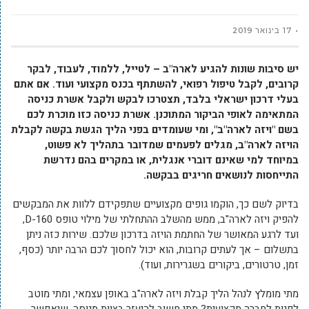
17 בינואר 2019
יש סיבות שונות להגיע לארה"ב – לטייל, ללמוד, לעבוד, לבקר
קרובים, לקבל טיפול רפואי, להשתתף בכנס מקצועי ועוד. אם אתם
בעלי דרכון ישראלי בלבד, תצטרכו לבקש ולקבל אשרת כניסה
המתאימה לאופי הביקור המתוכנן. אשרת כניסה כזו מוכרת לכם
בשם "ויזה לארה"ב", ומי שעומדים בפני הליך הגשת בקשה לקבלת
הויזה לארה"ב, מגלים לפעמים שמדובר בתהליך לא פשוט,
במיוחד למי שאינם דוברי אנגלית, או במקרים בהם נדרשת
התייחסות לנושאים חריגים בבקשה.
בדיוק לשם כך, הוקמו גופים מקצועיים שתפקידם ללוות את המבקשים
להפיק ויזה לארה"ב, ממש מהשלב ההתחלתי של מילוי טופס D-160,
ועד לרגע המאושר של החתמת הויזה בדרכון שלכם. שירות כזה ניתן
בתשלום – אך לעתים קרובות, הוא יכול לחסוך לכם הרבה יותר (כסף,
זמן, טרטורים, ביקורים בשגרירות, ועוד).
מתי מומלץ לנהל הליך קבלת ויזה לארה"ב באופן עצמאי, ומתי מוטב